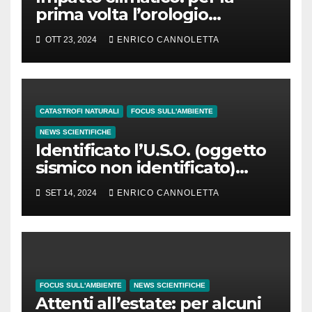
prima volta l’orologio
standard potrebbe essere
OTT 23, 2024
ENRICO CANNOLETTA
ritardato di 1″
CATASTROFI NATURALI
FOCUS SULL'AMBIENTE
NEWS SCIENTIFICHE
Identificato l’U.S.O. (oggetto
sismico non identificato)
osservato in Groenlandia
SET 14, 2024
ENRICO CANNOLETTA
FOCUS SULL'AMBIENTE
NEWS SCIENTIFICHE
Attenti all’estate: per alcuni