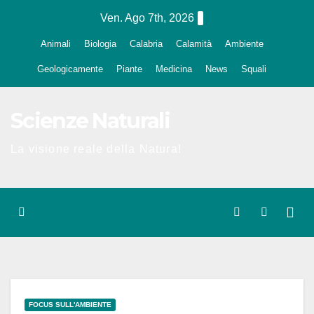
Salta
Ven. Ago 7th, 2026
al
Animali
Biologia
Calabria
Calamità
Ambiente
contenuto
Geologicamente
Piante
Medicina
News
Squali
Scienze Naturali
La visione reale della Natura!
FOCUS SULL'AMBIENTE