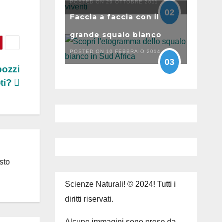
POSTED ON 29 OTTOBRE 2011
02
Faccia a faccia con il
grande squalo bianco
POSTED ON 10 FEBBRAIO 2014
03
pozzi
oti?
sto
Scienze Naturali! © 2024! Tutti i
diritti riservati.
Alcune immagini sono prese da