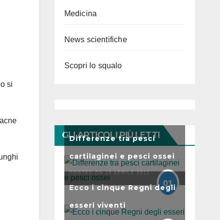
Medicina
News scientifiche
Scopri lo squalo
o si
’acne
GLI ARTICOLI PIÙ LETTI
Differenze tra pesci
cartilaginei e pesci ossei
lunghi
POSTED ON 19 APRILE 2011
01
Ecco i cinque Regni degli
esseri viventi