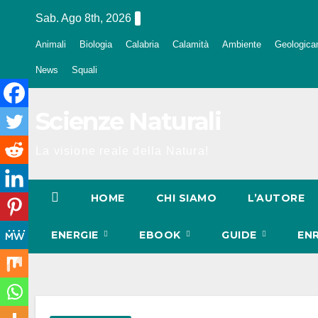
Salta
Sab. Ago 8th, 2026
al
Animali
Biologia
Calabria
Calamità
Ambiente
Geologica
contenuto
News
Squali
Scienze Naturali
La visione reale della Natura!
HOME
CHI SIAMO
L’AUTORE
ENERGIE
EBOOK
GUIDE
EN