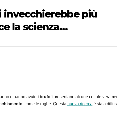
li invecchierebbe più
ce la scienza…
 hanno o hanno avuto
i brufoli
presentano alcune cellule verame
vecchiamento
, come le rughe. Questa
nuova ricerca
è stata diffu