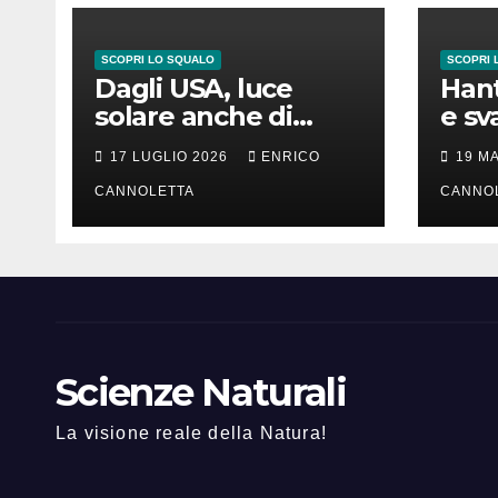
SCOPRI LO SQUALO
SCOPRI 
Dagli USA, luce
Hant
solare anche di
e sv
notte
lung
17 LUGLIO 2026
ENRICO
19 M
CANNOLETTA
CANNO
Scienze Naturali
La visione reale della Natura!