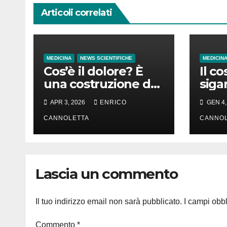
Articoli correlati
MEDICINA
NEWS SCIENTIFICHE
MEDICIN
Cos’è il dolore? È
Il co
una costruzione del
siga
cervello
in d
APR 3, 2026
ENRICO
GEN 4,
in t
CANNOLETTA
CANNOL
Lascia un commento
Il tuo indirizzo email non sarà pubblicato.
I campi obb
Commento
*