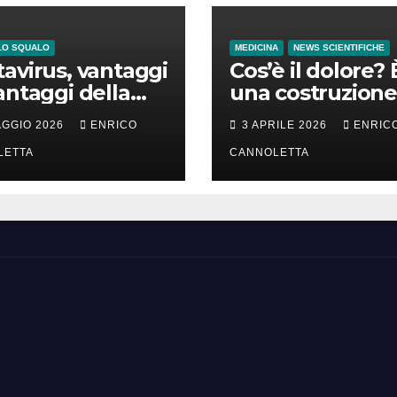
LO SQUALO
MEDICINA
NEWS SCIENTIFICHE
avirus, vantaggi
Cos’è il dolore? 
antaggi della
una costruzione
a incubazione
cervello
AGGIO 2026
ENRICO
3 APRILE 2026
ENRIC
LETTA
CANNOLETTA