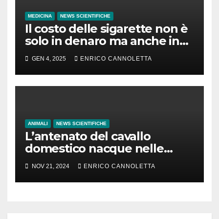
MEDICINA
NEWS SCIENTIFICHE
Il costo delle sigarette non è
solo in denaro ma anche in
tempo di vita
GEN 4, 2025
ENRICO CANNOLETTA
ANIMALI
NEWS SCIENTIFICHE
L’antenato del cavallo
domestico nacque nelle
steppe del Mar Nero
NOV 21, 2024
ENRICO CANNOLETTA