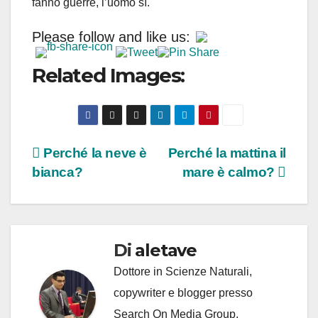
fanno guerre, l’uomo sì.
Please follow and like us:
Related Images:
Navigazione
Perché la neve è
Perché la mattina il
bianca?
mare è calmo?
articoli
Di
aletave
Dottore in Scienze Naturali,
copywriter e blogger presso
Search On Media Group.