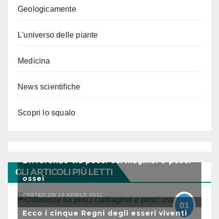
Geologicamente
L'universo delle piante
Medicina
News scientifiche
Scopri lo squalo
Differenze tra pesci cartilaginei e pesci
GLI ARTICOLI PIÙ LETTI
ossei
POSTED ON 19 APRILE 2011
01
Ecco i cinque Regni degli esseri viventi