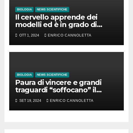
BIOLOGIA
NEWS SCIENTIFICHE
Il cervello apprende dei
modelli ed è in grado di
prevedere il futuro in base
OTT 1, 2024
ENRICO CANNOLETTA
ad essi
BIOLOGIA
NEWS SCIENTIFICHE
Paura di vincere e grandi
traguardi “soffocano” il
cervello
SET 19, 2024
ENRICO CANNOLETTA