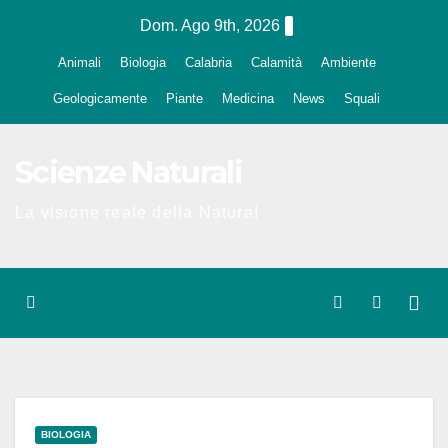
Salta
Dom. Ago 9th, 2026
al
Animali
Biologia
Calabria
Calamità
Ambiente
contenuto
Geologicamente
Piante
Medicina
News
Squali
Scienze Naturali
La visione reale della Natura!
BIOLOGIA