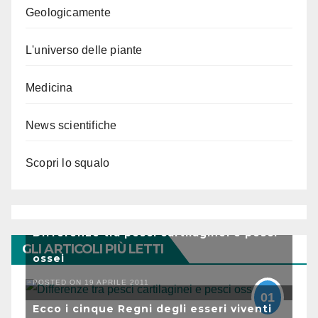
Geologicamente
L'universo delle piante
Medicina
News scientifiche
Scopri lo squalo
Differenze tra pesci cartilaginei e pesci
GLI ARTICOLI PIÙ LETTI
ossei
POSTED ON 19 APRILE 2011
01
Ecco i cinque Regni degli esseri viventi