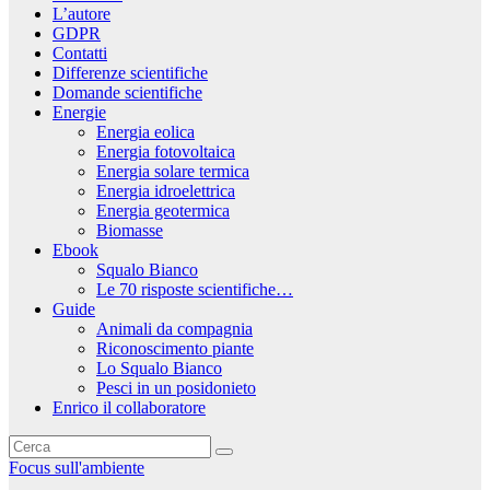
L’autore
GDPR
Contatti
Differenze scientifiche
Domande scientifiche
Energie
Energia eolica
Energia fotovoltaica
Energia solare termica
Energia idroelettrica
Energia geotermica
Biomasse
Ebook
Squalo Bianco
Le 70 risposte scientifiche…
Guide
Animali da compagnia
Riconoscimento piante
Lo Squalo Bianco
Pesci in un posidonieto
Enrico il collaboratore
Focus sull'ambiente