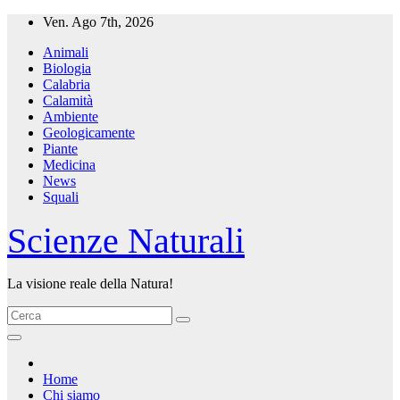
Salta
Ven. Ago 7th, 2026
al
Animali
contenuto
Biologia
Calabria
Calamità
Ambiente
Geologicamente
Piante
Medicina
News
Squali
Scienze Naturali
La visione reale della Natura!
Home
Chi siamo