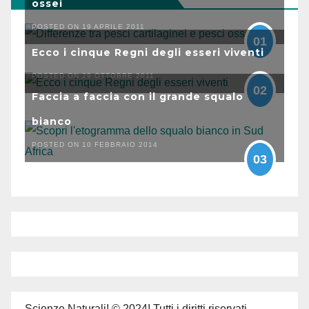
ossei
POSTED ON 19 APRILE 2011
01
Ecco i cinque Regni degli esseri viventi
POSTED ON 29 OTTOBRE 2011
02
Faccia a faccia con il grande squalo
bianco
POSTED ON 10 FEBBRAIO 2014
03
Scienze Naturali! © 2024! Tutti i diritti riservati.