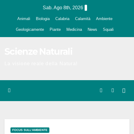
Salta
Sab. Ago 8th, 2026
al
Animali
Biologia
Calabria
Calamità
Ambiente
contenuto
Geologicamente
Piante
Medicina
News
Squali
Scienze Naturali
La visione reale della Natura!
FOCUS SULL'AMBIENTE