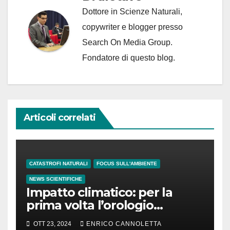
Dottore in Scienze Naturali,
copywriter e blogger presso
Search On Media Group.
Fondatore di questo blog.
Articoli correlati
CATASTROFI NATURALI
FOCUS SULL'AMBIENTE
NEWS SCIENTIFICHE
Impatto climatico: per la
prima volta l’orologio
standard potrebbe essere
OTT 23, 2024
ENRICO CANNOLETTA