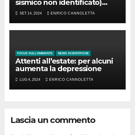
sismico non identificato)
osservato in Groenlandia
SET 14, 2024
ENRICO CANNOLETTA
FOCUS SULL'AMBIENTE
NEWS SCIENTIFICHE
Attenti all’estate: per alcuni
aumenta la depressione
LUG 4, 2024
ENRICO CANNOLETTA
Lascia un commento