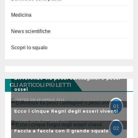
Medicina
News scientifiche
Scopri lo squalo
Differenze tra pesci cartilaginei e pesci
GLI ARTICOLI PIÙ LETTI
ossei
POSTED ON 19 APRILE 2011
01
Ecco i cinque Regni degli esseri viventi
POSTED ON 29 OTTOBRE 2011
02
Faccia a faccia con il grande squalo