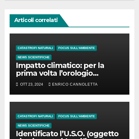
Articoli correlati
CATASTROFI NATURALI
FOCUS SULL'AMBIENTE
NEWS SCIENTIFICHE
Impatto climatico: per la
prima volta l’orologio
standard potrebbe essere
OTT 23, 2024
ENRICO CANNOLETTA
ritardato di 1″
CATASTROFI NATURALI
FOCUS SULL'AMBIENTE
NEWS SCIENTIFICHE
Identificato l’U.S.O. (oggetto