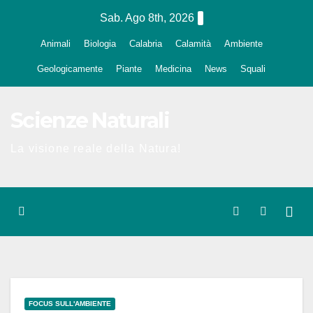
Salta
Sab. Ago 8th, 2026
al
Animali
Biologia
Calabria
Calamità
Ambiente
contenuto
Geologicamente
Piante
Medicina
News
Squali
Scienze Naturali
La visione reale della Natura!
FOCUS SULL'AMBIENTE