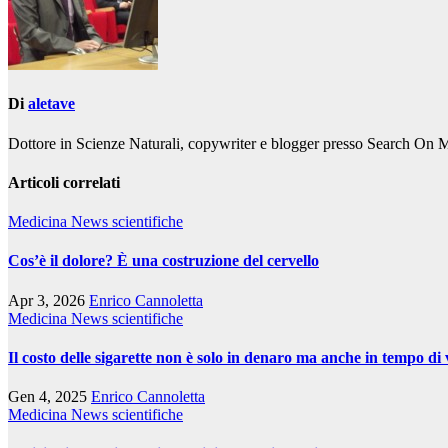
Di
aletave
Dottore in Scienze Naturali, copywriter e blogger presso Search On 
Articoli correlati
Medicina
News scientifiche
Cos’è il dolore? È una costruzione del cervello
Apr 3, 2026
Enrico Cannoletta
Medicina
News scientifiche
Il costo delle sigarette non è solo in denaro ma anche in tempo di 
Gen 4, 2025
Enrico Cannoletta
Medicina
News scientifiche