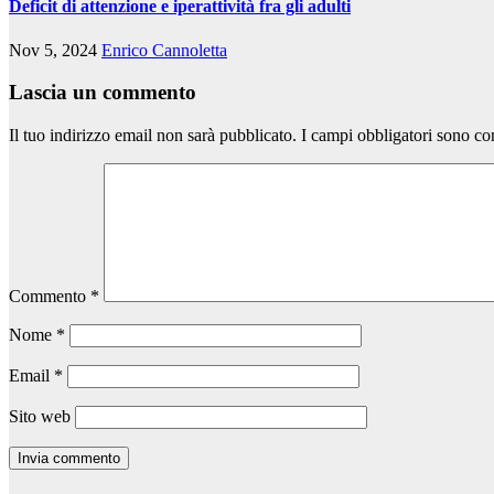
Deficit di attenzione e iperattività fra gli adulti
Nov 5, 2024
Enrico Cannoletta
Lascia un commento
Il tuo indirizzo email non sarà pubblicato.
I campi obbligatori sono co
Commento
*
Nome
*
Email
*
Sito web