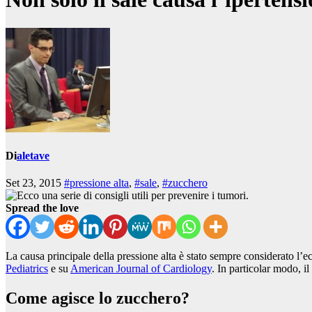
Di
aletave
Set 23, 2015
#pressione alta
,
#sale
,
#zucchero
Spread the love
La causa principale della pressione alta è stato sempre considerato l’e
Pediatrics
e su
American Journal of Cardiology
. In particolar modo, il
Come agisce lo zucchero?