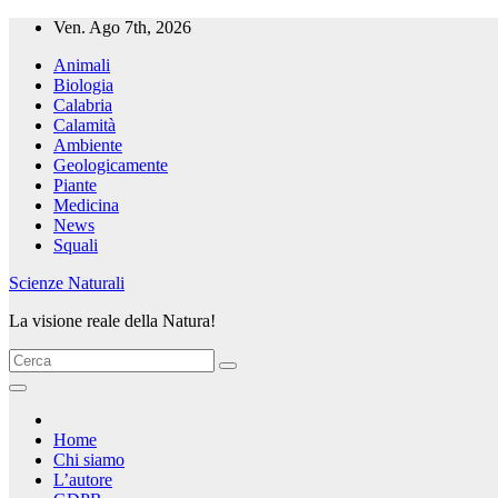
Salta
Ven. Ago 7th, 2026
al
Animali
contenuto
Biologia
Calabria
Calamità
Ambiente
Geologicamente
Piante
Medicina
News
Squali
Scienze Naturali
La visione reale della Natura!
Home
Chi siamo
L’autore