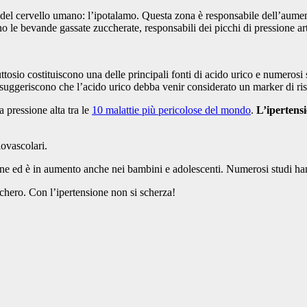
 del cervello umano: l’ipotalamo. Questa zona è responsabile dell’aumen
ono le bevande gassate zuccherate, responsabili dei picchi di pressione a
tosio costituiscono una delle principali fonti di acido urico e numerosi s
suggeriscono che l’acido urico debba venir considerato un marker di ris
a pressione alta tra le
10 malattie più pericolose del mondo
.
L’ipertensi
iovascolari.
one ed è in aumento anche nei bambini e adolescenti. Numerosi studi hann
cchero. Con l’ipertensione non si scherza!