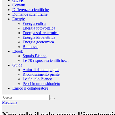
GDPR
Contatti
Differenze scientifiche
Domande scientifiche
Energie
Energia eolica
Energia fotovoltaica
Energia solare termica
Energia idroelettrica
Energia geotermica
Biomasse
Ebook
Squalo Bianco
Le 70 risposte scientifiche…
Guide
Animali da compagnia
Riconoscimento piante
Lo Squalo Bianco
Pesci in un posidonieto
Enrico il collaboratore
Medicina
Non solo il sale causa l’ipertens