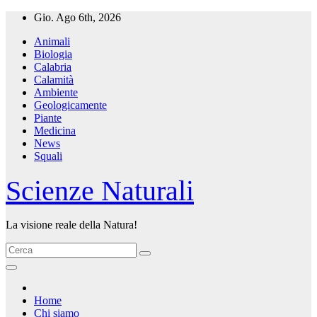
Salta
Gio. Ago 6th, 2026
al
Animali
contenuto
Biologia
Calabria
Calamità
Ambiente
Geologicamente
Piante
Medicina
News
Squali
Scienze Naturali
La visione reale della Natura!
Home
Chi siamo