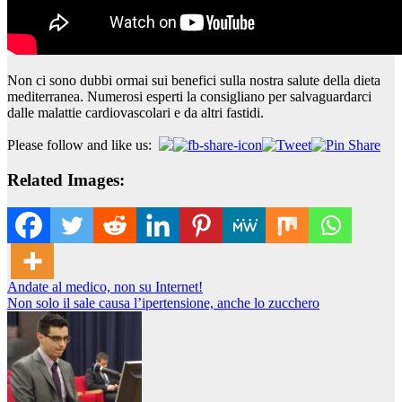
Non ci sono dubbi ormai sui benefici sulla nostra salute della dieta
mediterranea. Numerosi esperti la consigliano per salvaguardarci
dalle malattie cardiovascolari e da altri fastidi.
Please follow and like us:
Related Images:
Navigazione
Andate al medico, non su Internet!
Non solo il sale causa l’ipertensione, anche lo zucchero
articoli