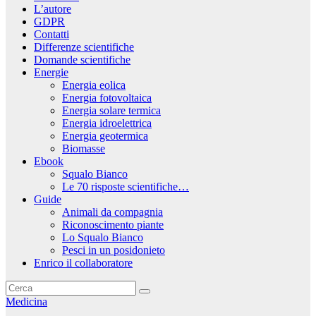
L’autore
GDPR
Contatti
Differenze scientifiche
Domande scientifiche
Energie
Energia eolica
Energia fotovoltaica
Energia solare termica
Energia idroelettrica
Energia geotermica
Biomasse
Ebook
Squalo Bianco
Le 70 risposte scientifiche…
Guide
Animali da compagnia
Riconoscimento piante
Lo Squalo Bianco
Pesci in un posidonieto
Enrico il collaboratore
Medicina