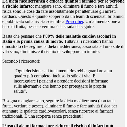
La dieta mediterranea è efficace quanto i farmaci per le persone
a rischio infarto:
mangiare sano, eliminare il fumo e fare attività
fisica sono le cose da fare assolutamente per attenuare gli arresti
cardiaci. Questo è quanto scoperto da un team di scienziati britannici
e pubblicato sulla rivista scientifica
Prescriber
. Un’alimentazione a
base di frutta, pesce e verdura è la strada da seguire.
Basta che pensare che
l’80% delle malattie cardiovascolari in
Italia è la prima causa di morte.
Tuttavia, i ricercatori hanno
dimostrato che seguire la dieta mediterranea, associata ad uno stile di
vita sano, diminuisce il rischio di sviluppare un infarto.
Secondo i ricercatori:
“Ogni decisione sui trattamenti dovrebbe guardare a un
quadro più completo, incluso lo stile di vita. E
incoraggiare i pazienti a prendere decisioni informate
sulle alternative che hanno per proteggere la propria
salute”.
Bisogna mangiare sano, seguire la dieta mediterranea (con tanta
frutta, verdura e pesce), eliminare il fumo e fare attività fisica per
attenuare le malattie cardiovascolari, senza ricorrere ai farmaci
tradizionali. È una scoperta senza precedenti!
L’uso di alcuni farmaci per ridurre il rischio di infarti può