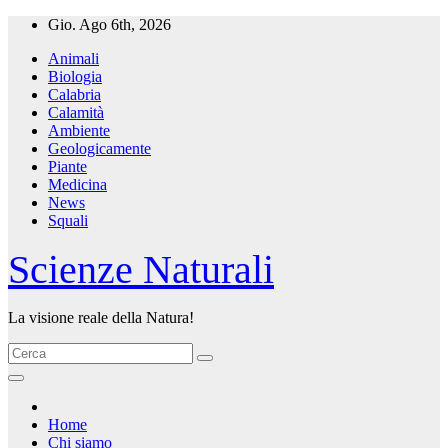
Salta
Gio. Ago 6th, 2026
al
Animali
contenuto
Biologia
Calabria
Calamità
Ambiente
Geologicamente
Piante
Medicina
News
Squali
Scienze Naturali
La visione reale della Natura!
Home
Chi siamo