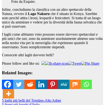
Foto da Esquire.
Infine, concludiamo la classifica con un altro spettacolo della
Natura, ovvero il
Lago Nakuru
che è situato in Kenya. Sarebbe
noto perché attira i leoni, leopardi e fenicotteri. Si tratta di un luogo
unico da ammirare e vedere per la diversità della fauna selvatica che
si può osservare.
I laghi come abbiamo visto possono essere davvero spettacolari e
più unici che rari, sono da ammirare assolutamente almeno una volta
nella nostra vita per la meraviglia che esprimono quando li
osserviamo. Sono semplicemente stupendi.
Conoscete altri laghi davvero belli?
Please follow and like us:
Related Images:
Navigazione
5 laghi più belli del Trentino-Alto Adige
5 fiumi più lunghi d’Italia