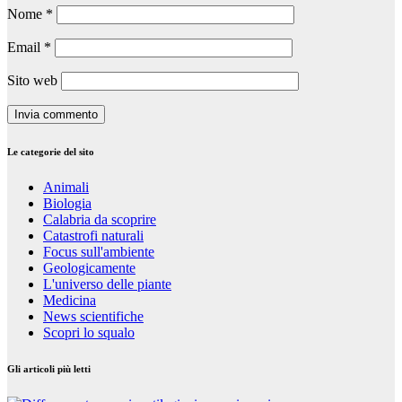
Nome
*
Email
*
Sito web
Le categorie del sito
Animali
Biologia
Calabria da scoprire
Catastrofi naturali
Focus sull'ambiente
Geologicamente
L'universo delle piante
Medicina
News scientifiche
Scopri lo squalo
Gli articoli più letti