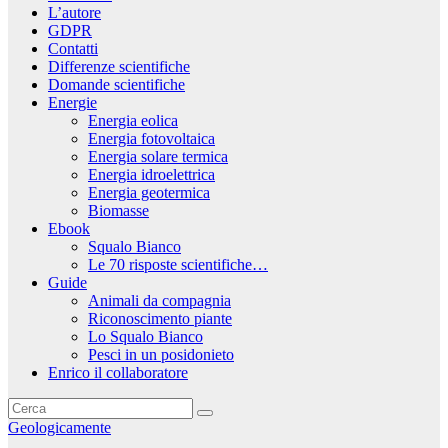
L’autore
GDPR
Contatti
Differenze scientifiche
Domande scientifiche
Energie
Energia eolica
Energia fotovoltaica
Energia solare termica
Energia idroelettrica
Energia geotermica
Biomasse
Ebook
Squalo Bianco
Le 70 risposte scientifiche…
Guide
Animali da compagnia
Riconoscimento piante
Lo Squalo Bianco
Pesci in un posidonieto
Enrico il collaboratore
Geologicamente