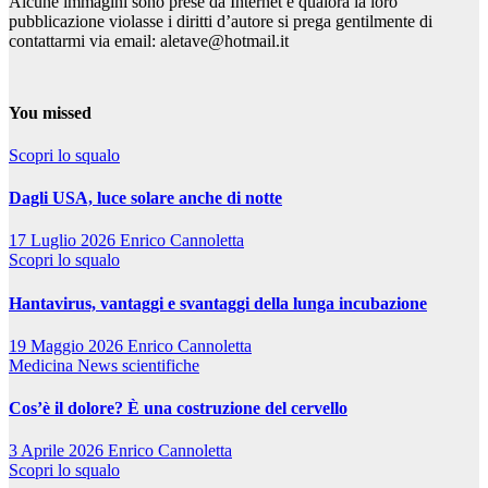
Alcune immagini sono prese da Internet e qualora la loro
pubblicazione violasse i diritti d’autore si prega gentilmente di
contattarmi via email: aletave@hotmail.it
You missed
Scopri lo squalo
Dagli USA, luce solare anche di notte
17 Luglio 2026
Enrico Cannoletta
Scopri lo squalo
Hantavirus, vantaggi e svantaggi della lunga incubazione
19 Maggio 2026
Enrico Cannoletta
Medicina
News scientifiche
Cos’è il dolore? È una costruzione del cervello
3 Aprile 2026
Enrico Cannoletta
Scopri lo squalo