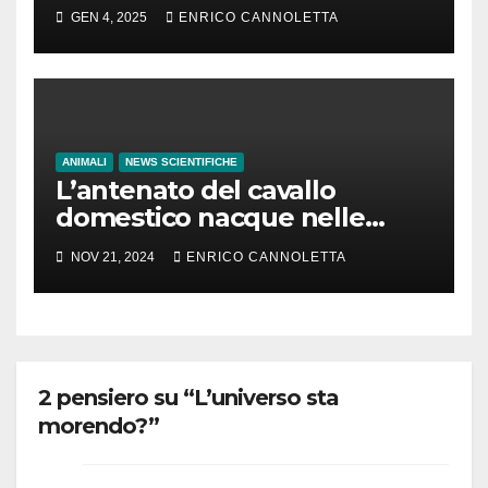
tempo di vita
GEN 4, 2025
ENRICO CANNOLETTA
ANIMALI
NEWS SCIENTIFICHE
L’antenato del cavallo
domestico nacque nelle
steppe del Mar Nero
NOV 21, 2024
ENRICO CANNOLETTA
2 pensiero su “L’universo sta
morendo?”