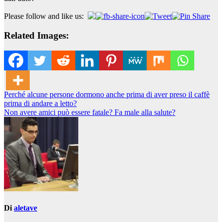
Please follow and like us:
Related Images:
Navigazione
Perché alcune persone dormono anche prima di aver preso il caffè
prima di andare a letto?
articoli
Non avere amici può essere fatale? Fa male alla salute?
Di
aletave