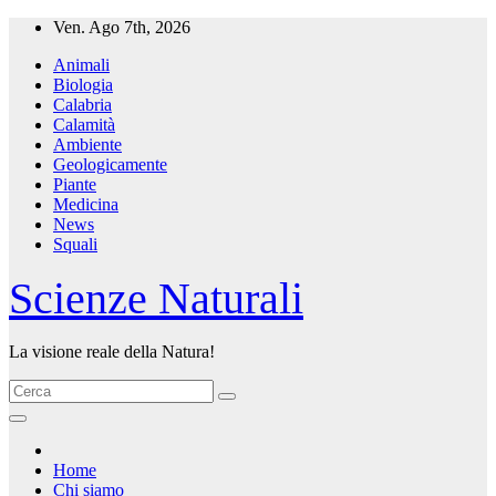
Salta
Ven. Ago 7th, 2026
al
Animali
contenuto
Biologia
Calabria
Calamità
Ambiente
Geologicamente
Piante
Medicina
News
Squali
Scienze Naturali
La visione reale della Natura!
Home
Chi siamo