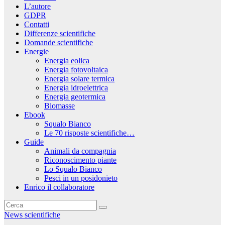
L’autore
GDPR
Contatti
Differenze scientifiche
Domande scientifiche
Energie
Energia eolica
Energia fotovoltaica
Energia solare termica
Energia idroelettrica
Energia geotermica
Biomasse
Ebook
Squalo Bianco
Le 70 risposte scientifiche…
Guide
Animali da compagnia
Riconoscimento piante
Lo Squalo Bianco
Pesci in un posidonieto
Enrico il collaboratore
News scientifiche