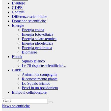
L’autore
GDPR
Contatti
Differenze scientifiche
Domande scientifiche
Energie
Energia eolica
Energia fotovoltaica
Energia solare termica
Energia idroelettrica
Energia geotermica
Biomasse
Ebook
Squalo Bianco
Le 70 risposte scientifiche…
Guide
Animali da compagnia
Riconoscimento piante
Lo Squalo Bianco
Pesci in un posidonieto
Enrico il collaboratore
News scientifiche