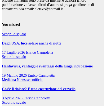
Alcune immagini sono prese da Internet e qualora la loro
pubblicazione violasse i diritti d’autore si prega gentilmente di
contattarmi via email: aletave@hotmail.it
You missed
Scopri lo squalo
Dagli USA, luce solare anche di notte
17 Luglio 2026
Enrico Cannoletta
Scopri lo squalo
Hantavirus, vantaggi e svantaggi della lunga incubazione
19 Maggio 2026
Enrico Cannoletta
Medicina
News scientifiche
Cos’è il dolore? È una costruzione del cervello
3 Aprile 2026
Enrico Cannoletta
Scopri lo squalo