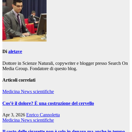
Di
aletave
Dottore in Scienze Naturali, copywriter e blogger presso Search On
Media Group. Fondatore di questo blog.
Articoli correlati
Medicina
News scientifiche
Cos’è il dolore? È una costruzione del cervello
Apr 3, 2026
Enrico Cannoletta
Medicina
News scientifiche
Il costo delle sigarette non è solo in denaro ma anche in tempo