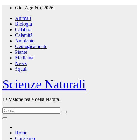
Salta
Gio. Ago 6th, 2026
al
Animali
contenuto
Biologia
Calabria
Calamità
Ambiente
Geologicamente
Piante
Medicina
News
Squali
Scienze Naturali
La visione reale della Natura!
Home
Chi siamo