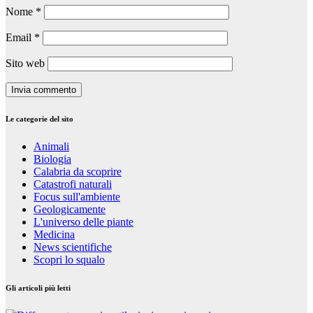
Nome
*
Email
*
Sito web
Le categorie del sito
Animali
Biologia
Calabria da scoprire
Catastrofi naturali
Focus sull'ambiente
Geologicamente
L'universo delle piante
Medicina
News scientifiche
Scopri lo squalo
Gli articoli più letti