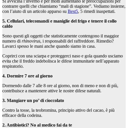
Si avvicina l’inverno e per molti aumentano le preoccupazioni per
contrarre quelli che chiamiamo “mali di stagione”. Vediamo insieme,
con l’aiuto di un articolo apparso su
Best5
, 5 rimedi inaspettati.
5. Cellulari, telecomandi e maniglie del frigo e tenere il collo
caldo
Sono questi gli oggetti che statisticamente contengono il maggior
numero di
rhinovirus
, i responsabili del raffreddore. Rimedio?
Lavarci spesso le mani anche quando siamo in casa.
Coprirci con una sciarpa e proteggerci naso e gola quando usciamo
evita che il freddo indebolisca le difese immunitarie nell’apparato
respiratorio.
4. Dormire 7 ore al giorno
Dormendo dalle 7 alle 8 ore al giorno, non di meno e non di più,
contribuisce a mantenere attive le nostre difese naturali.
3. Mangiare un po’ di cioccolato
Contro la tosse, la teobromina, principio attivo del cacao, è più
efficace della codeina.
2. Antibiotici? No al medico fai da te