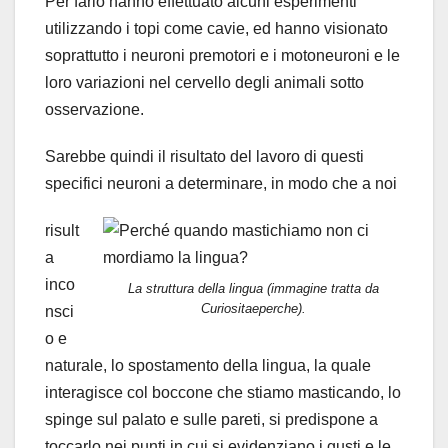
Per farlo hanno effettuato alcuni esperimenti
utilizzando i topi come cavie, ed hanno visionato
soprattutto i neuroni premotori e i motoneuroni e le
loro variazioni nel cervello degli animali sotto
osservazione.
Sarebbe quindi il risultato del lavoro di questi
specifici neuroni a determinare, in modo che a noi
risult
a
inco
La struttura della lingua (immagine tratta da
Curiositaeperche).
nsci
o e
naturale, lo spostamento della lingua, la quale
interagisce col boccone che stiamo masticando, lo
spinge sul palato e sulle pareti, si predispone a
toccarlo nei punti in cui si evidenziano i gusti e le