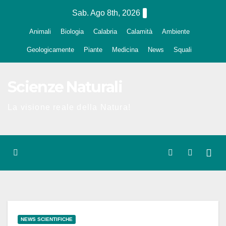
Salta
Sab. Ago 8th, 2026
al
Animali
Biologia
Calabria
Calamità
Ambiente
contenuto
Geologicamente
Piante
Medicina
News
Squali
Scienze Naturali
La visione reale della Natura!
NEWS SCIENTIFICHE