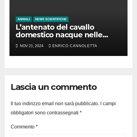
ANIMALI
NEWS SCIENTIFICHE
L’antenato del cavallo
domestico nacque nelle
steppe del Mar Nero
NOV 21, 2024
ENRICO CANNOLETTA
Lascia un commento
Il tuo indirizzo email non sarà pubblicato.
I campi
obbligatori sono contrassegnati
*
Commento
*