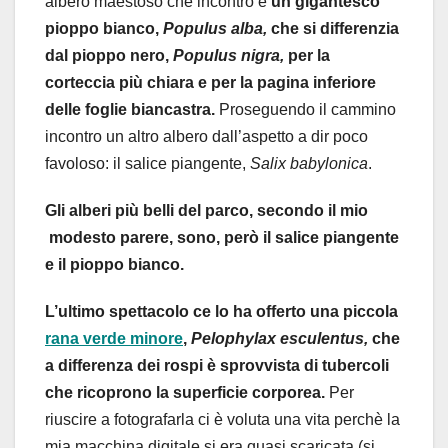
albero maestoso che incontro è
un gigantesco
pioppo bianco,
Populus alba,
che si differenzia
dal pioppo nero,
Populus nigra,
per la
corteccia più chiara e per la pagina inferiore
delle foglie biancastra.
Proseguendo il cammino
incontro un altro albero dall’aspetto a dir poco
favoloso: il salice piangente,
Salix babylonica
.
Gli alberi più belli del parco, secondo il mio
modesto parere, sono, però il salice piangente
e il pioppo bianco.
L’ultimo spettacolo ce lo ha offerto una piccola
rana verde minore
,
Pelophylax esculentus,
che
a differenza dei rospi è sprovvista di tubercoli
che ricoprono la superficie corporea.
Per
riuscire a fotografarla ci è voluta una vita perchè la
mia macchina digitale si era quasi scaricata (si