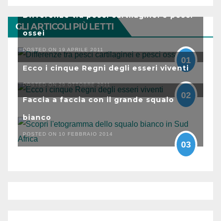
Differenze tra pesci cartilaginei e pesci
GLI ARTICOLI PIÙ LETTI
ossei
POSTED ON 19 APRILE 2011
01
Ecco i cinque Regni degli esseri viventi
POSTED ON 29 OTTOBRE 2011
02
Faccia a faccia con il grande squalo
bianco
POSTED ON 10 FEBBRAIO 2014
03