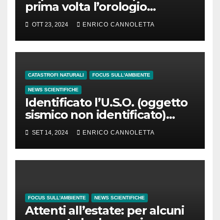
prima volta l’orologio
standard potrebbe essere
OTT 23, 2024
ENRICO CANNOLETTA
ritardato di 1″
CATASTROFI NATURALI
FOCUS SULL'AMBIENTE
NEWS SCIENTIFICHE
Identificato l’U.S.O. (oggetto
sismico non identificato)
osservato in Groenlandia
SET 14, 2024
ENRICO CANNOLETTA
FOCUS SULL'AMBIENTE
NEWS SCIENTIFICHE
Attenti all’estate: per alcuni