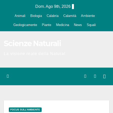
Salta
Dom. Ago 9th, 2026
al
Animali
Biologia
Calabria
Calamità
Ambiente
contenuto
Geologicamente
Piante
Medicina
News
Squali
Scienze Naturali
La visione reale della Natura!
FOCUS SULL'AMBIENTE