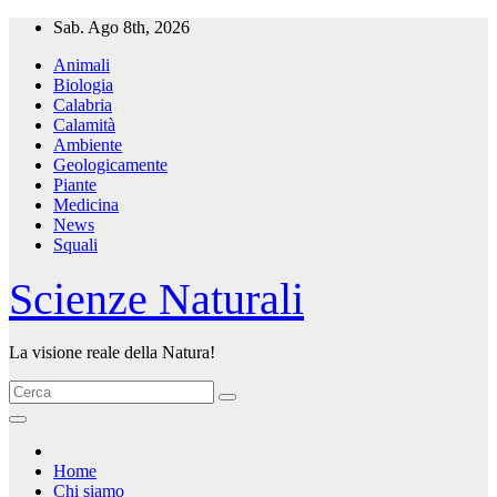
Salta
Sab. Ago 8th, 2026
al
Animali
contenuto
Biologia
Calabria
Calamità
Ambiente
Geologicamente
Piante
Medicina
News
Squali
Scienze Naturali
La visione reale della Natura!
Home
Chi siamo