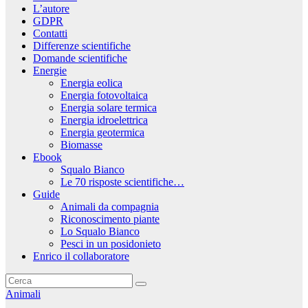
L’autore
GDPR
Contatti
Differenze scientifiche
Domande scientifiche
Energie
Energia eolica
Energia fotovoltaica
Energia solare termica
Energia idroelettrica
Energia geotermica
Biomasse
Ebook
Squalo Bianco
Le 70 risposte scientifiche…
Guide
Animali da compagnia
Riconoscimento piante
Lo Squalo Bianco
Pesci in un posidonieto
Enrico il collaboratore
Animali