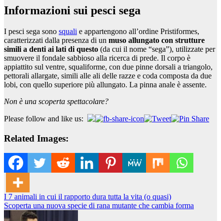
Informazioni sui pesci sega
I pesci sega sono
squali
e appartengono all’ordine Pristiformes,
caratterizzati dalla presenza di un
muso allungato con strutture
simili a denti ai lati di questo
(da cui il nome “sega”), utilizzate per
smuovere il fondale sabbioso alla ricerca di prede. Il corpo è
appiattito sul ventre, squaliforme, con due pinne dorsali a triangolo,
pettorali allargate, simili alle ali delle razze e coda composta da due
lobi, con quello superiore più allungato. La pinna anale è assente.
Non è una scoperta spettacolare?
Please follow and like us:
Related Images:
Navigazione
I 7 animali in cui il rapporto dura tutta la vita (o quasi)
Scoperta una nuova specie di rana mutante che cambia forma
articoli