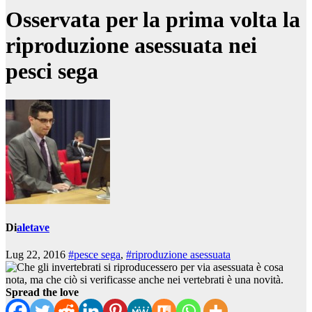
Osservata per la prima volta la
riproduzione asessuata nei
pesci sega
Di
aletave
Lug 22, 2016
#pesce sega
,
#riproduzione asessuata
Spread the love