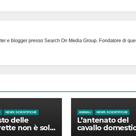
riter e blogger presso Search On Media Group. Fondatore di que
A
NEWS SCIENTIFICHE
ANIMALI
NEWS SCIENTIFICHE
sto delle
L’antenato del
rette non è solo
cavallo domesti
enaro ma anche
nacque nelle