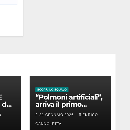
SCOPRI LO SQUALO
È
“Polmoni artificiali”,
 del
arriva il primo
successo
O
31 GENNAIO 2026
ENRICO
CANNOLETTA