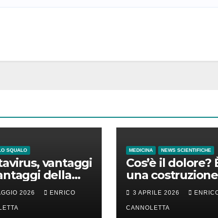
LO SQUALO
MEDICINA
NEWS SCIENTIFICHE
avirus, vantaggi
Cos’è il dolore? 
antaggi della
una costruzione
a incubazione
cervello
AGGIO 2026
ENRICO
3 APRILE 2026
ENRIC
LETTA
CANNOLETTA