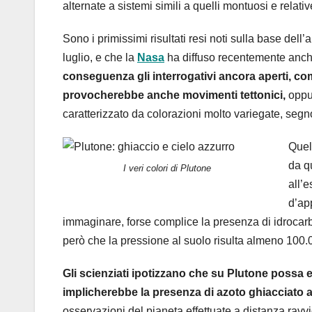
alternate a sistemi simili a quelli montuosi e relati
Sono i primissimi risultati resi noti sulla base dell
luglio, e che la
Nasa
ha diffuso recentemente anche 
conseguenza gli interrogativi ancora aperti, com
provocherebbe anche movimenti tettonici,
oppur
caratterizzato da colorazioni molto variegate, segno
Quell
da q
I veri colori di Plutone
all’e
d’ap
immaginare, forse complice la presenza di idrocarbur
però che la pressione al suolo risulta almeno 100.00
Gli scienziati ipotizzano che su Plutone possa es
implicherebbe la presenza di azoto ghiacciato 
osservazioni del pianeta effettuate a distanza ravvi