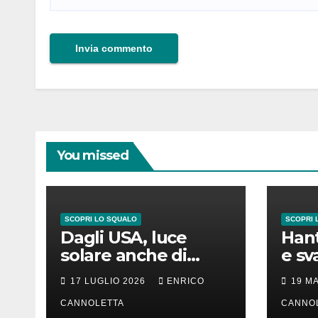
You missed
SCOPRI LO SQUALO
SCOPRI 
Dagli USA, luce
Hant
solare anche di
e sv
notte
lung
17 LUGLIO 2026
ENRICO
19 M
CANNOLETTA
CANNO