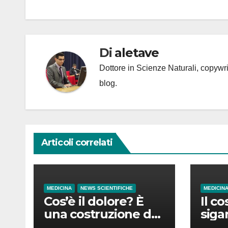
articoli
Di
aletave
Dottore in Scienze Naturali, copyw
blog.
Articoli correlati
MEDICINA
NEWS SCIENTIFICHE
MEDICIN
Cos’è il dolore? È
Il co
una costruzione del
siga
cervello
in d