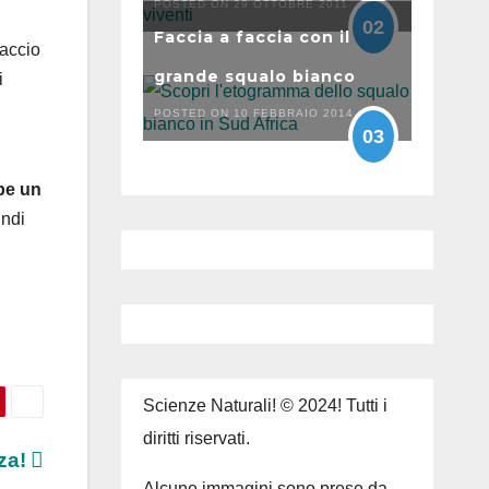
POSTED ON 29 OTTOBRE 2011
02
Faccia a faccia con il
iaccio
grande squalo bianco
i
POSTED ON 10 FEBBRAIO 2014
03
bbe un
indi
Scienze Naturali! © 2024! Tutti i
diritti riservati.
nza!
Alcune immagini sono prese da