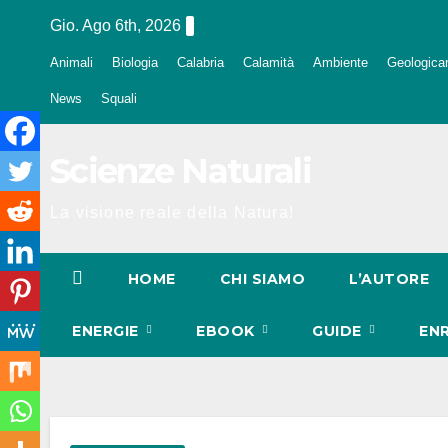
Salta
Gio. Ago 6th, 2026
al
Animali
Biologia
Calabria
Calamità
Ambiente
Geologica
contenuto
News
Squali
Scienze Naturali
La visione reale della Natura!
HOME
CHI SIAMO
L’AUTORE
ENERGIE
EBOOK
GUIDE
EN