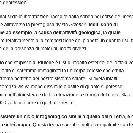
ve depressioni.
’analisi delle informazioni raccolte dalla sonda nel corso del mes
attraverso la prestigiosa rivista
Science
.
Molti sono di
e ad esempio la causa dell’attività geologica, la quale
e relativamente alla composizione del pianeta, in quanto risult
 della presenza di materiali molto diversi.
o che stupisce di Plutone è il suo impatto estetico, del tutto div
uanto ci saremmo immaginati in un corpo celeste che orbita
strema periferia del nostro sistema solare. Si rivela infatti
parenza visiva meno dissimile e ostile di quanto si potesse
i nell’atmosfera e della colorazione azzurrina del cielo. Sta di 
0 volte inferiore di quella terrestre.
istere un ciclo idrogeologico simile a quello della Terra, e 
anziché acqua.
Questa teoria sarebbe inoltre compatibile con le
cinata.