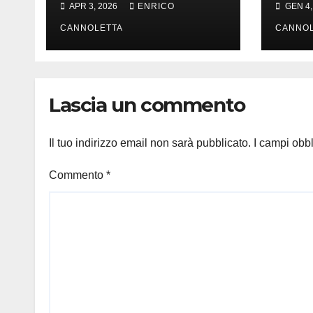
APR 3, 2026
ENRICO
GEN 4,
in t
CANNOLETTA
CANNOL
Lascia un commento
Il tuo indirizzo email non sarà pubblicato.
I campi obb
Commento
*