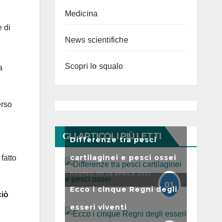
Medicina
e di
News scientifiche
Scopri lo squalo
a
erso
GLI ARTICOLI PIÙ LETTI
Differenze tra pesci
cartilaginei e pesci ossei
fatto
POSTED ON 19 APRILE 2011
01
Ecco i cinque Regni degli
ciò
esseri viventi