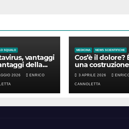
LO SQUALO
MEDICINA
NEWS SCIENTIFICHE
avirus, vantaggi
Cos’è il dolore? 
antaggi della
una costruzione
a incubazione
cervello
AGGIO 2026
ENRICO
3 APRILE 2026
ENRIC
LETTA
CANNOLETTA