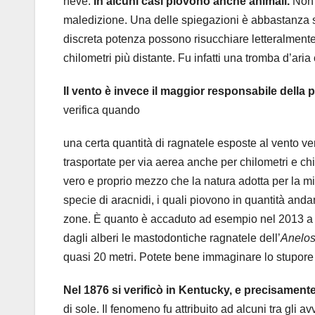
neve.
In alcuni casi piovono anche animali.
Non 
maledizione. Una delle spiegazioni è abbastanza s
discreta potenza possono risucchiare letteralmente
chilometri più distante. Fu infatti una tromba d’ari
Il vento è invece il maggior responsabile della 
verifica quando
una certa quantità di ragnatele esposte al vento v
trasportate per via aerea anche per chilometri e chil
vero e proprio mezzo che la natura adotta per la m
specie di aracnidi, i quali piovono in quantità an
zone. È quanto è accaduto ad esempio nel 2013
a
dagli alberi le mastodontiche ragnatele dell’
Anelos
quasi 20 metri.
Potete bene immaginare lo stupore d
Nel 1876 si verificò in Kentucky, e precisament
di sole. Il fenomeno fu attribuito ad alcuni tra gli av