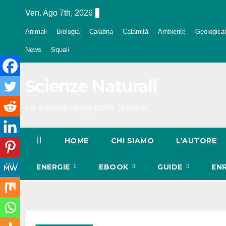
Salta
Ven. Ago 7th, 2026
al
Animali
Biologia
Calabria
Calamità
Ambiente
Geologica
contenuto
News
Squali
Scienze Naturali
La visione reale della Natura!
HOME
CHI SIAMO
L’AUTORE
ENERGIE
EBOOK
GUIDE
EN