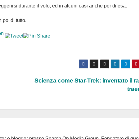
ggerirsi durante il volo, ed in alcuni casi anche per difesa.
po’ di tutto.
Scienza come Star-Trek: inventato il r
trae
riter e blogger presso Search On Media Group. Fondatore di que