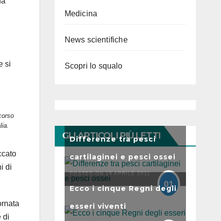
na
Medicina
News scientifiche
e si
Scopri lo squalo
corso
lia.
GLI ARTICOLI PIÙ LETTI
Differenze tra pesci
ccato
cartilaginei e pesci ossei
i di
POSTED ON 19 APRILE 2011
01
Ecco i cinque Regni degli
ornata
esseri viventi
 di