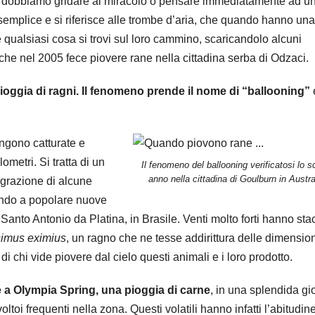
dobbiamo gridare al miracolo o pensare immediatamente ad u
emplice e si riferisce alle trombe d’aria, che quando hanno una
 qualsiasi cosa si trovi sul loro cammino, scaricandolo alcuni
a che nel 2005 fece piovere rane nella cittadina serba di Odzaci.
pioggia di ragni. Il fenomeno prende il nome di “ballooning”
engono catturate e
ometri. Si tratta di un
Il fenomeno del ballooning verificatosi lo s
anno nella cittadina di Goulburn in Austra
igrazione di alcune
dando a popolare nuove
 Santo Antonio da Platina, in Brasile. Venti molto forti hanno sta
imus eximius
, un ragno che ne tesse addirittura delle dimension
i chi vide piovere dal cielo questi animali e
i loro prodotto.
e a Olympia Spring, una pioggia di carne
, in una splendida gi
voltoi frequenti nella zona. Questi volatili hanno infatti l’abitudine