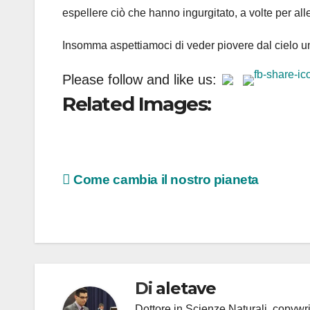
espellere ciò che hanno ingurgitato, a volte per alle
Insomma aspettiamoci di veder piovere dal cielo un 
Please follow and like us:
Related Images:
Navigazione
Come cambia il nostro pianeta
articoli
Di
aletave
Dottore in Scienze Naturali, copyw