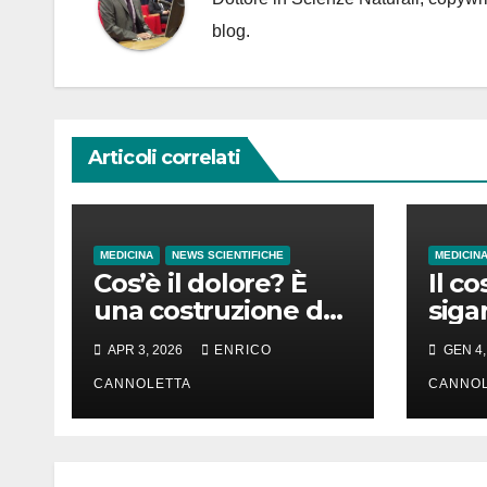
blog.
Articoli correlati
MEDICINA
NEWS SCIENTIFICHE
MEDICIN
Cos’è il dolore? È
Il co
una costruzione del
siga
cervello
in d
APR 3, 2026
ENRICO
GEN 4,
in t
CANNOLETTA
CANNOL