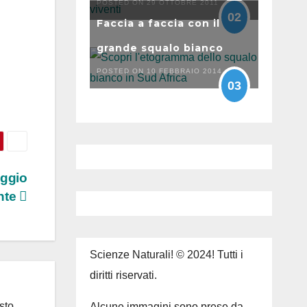
POSTED ON 29 OTTOBRE 2011
02
Faccia a faccia con il
grande squalo bianco
POSTED ON 10 FEBBRAIO 2014
03
aggio
nte
Scienze Naturali! © 2024! Tutti i
diritti riservati.
sto
Alcune immagini sono prese da