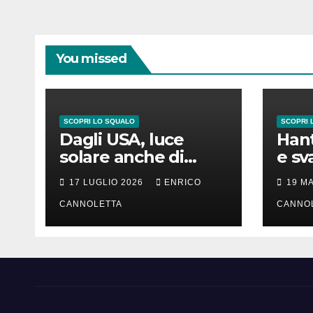
You missed
SCOPRI LO SQUALO
SCOPRI 
Dagli USA, luce
Hant
solare anche di
e sv
notte
lung
17 LUGLIO 2026
ENRICO
19 M
CANNOLETTA
CANNO