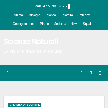
Salta
Ven. Ago 7th, 2026
al
Animali
Biologia
Calabria
Calamità
Ambiente
contenuto
Geologicamente
Piante
Medicina
News
Squali
Scienze Naturali
La visione reale della Natura!
CALABRIA DA SCOPRIRE