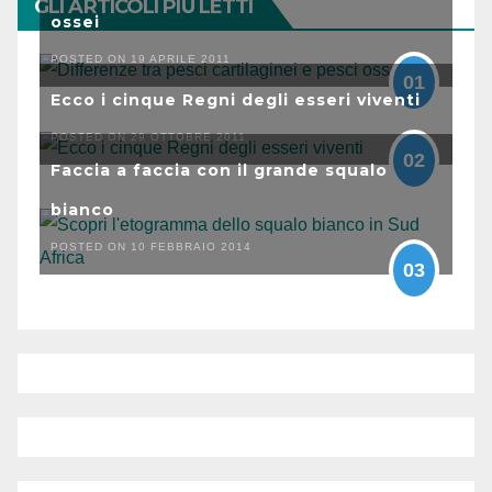
GLI ARTICOLI PIÙ LETTI
ossei
POSTED ON 19 APRILE 2011
01
Ecco i cinque Regni degli esseri viventi
POSTED ON 29 OTTOBRE 2011
02
Faccia a faccia con il grande squalo
bianco
POSTED ON 10 FEBBRAIO 2014
03