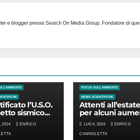
riter e blogger presso Search On Media Group. Fondatore di que
FI NATURALI
ULL'AMBIENTE
FOCUS SULL'AMBIENTE
IENTIFICHE
NEWS SCIENTIFICHE
ificato l’U.S.O.
Attenti all’estate
etto sismico
per alcuni aume
identificato)
la depressione
, 2024
ENRICO
LUG 4, 2024
ENRICO
rvato in
nlandia
ETTA
CANNOLETTA