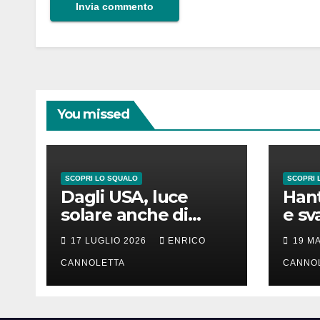
You missed
SCOPRI LO SQUALO
SCOPRI 
Dagli USA, luce
Hant
solare anche di
e sv
notte
lung
17 LUGLIO 2026
ENRICO
19 M
CANNOLETTA
CANNO