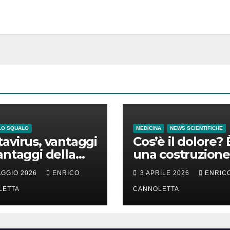
LO SQUALO
MEDICINA
NEWS SCIENTIFICHE
avirus, vantaggi
Cos’è il dolore? 
antaggi della
una costruzione
a incubazione
cervello
AGGIO 2026
ENRICO
3 APRILE 2026
ENRIC
LETTA
CANNOLETTA