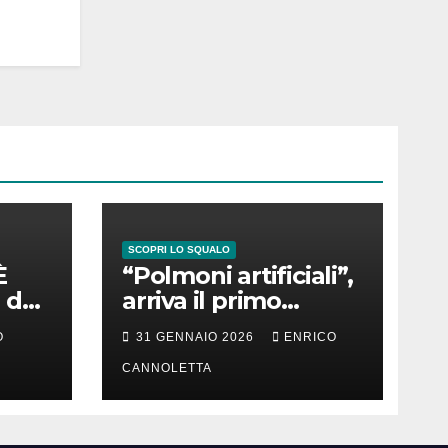
SCOPRI LO SQUALO
È
“Polmoni artificiali”,
 del
arriva il primo
successo
O
31 GENNAIO 2026
ENRICO
CANNOLETTA