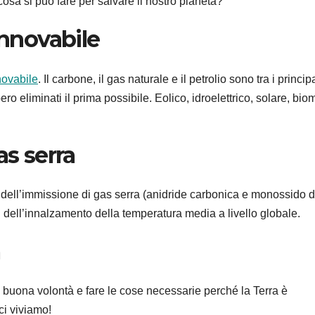
osa si può fare per salvare il nostro pianeta?
innovabile
nnovabile
. Il carbone, il gas naturale e il petrolio sono tra i principa
ro eliminati il prima possibile. Eolico, idroelettrico, solare, bi
as serra
 dell’immissione di gas serra (anidride carbonica e monossido d
i dell’innalzamento della temperatura media a livello globale.
à
 di buona volontà e fare le cose necessarie perché la Terra è
ci viviamo!