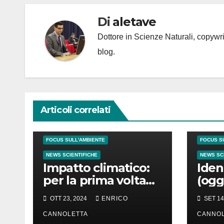
Di
aletave
Dottore in Scienze Naturali, copyw
blog.
Articoli correlati
CATASTROFI NATURALI
CATASTRO
FOCUS SULL'AMBIENTE
FOCUS S
NEWS SCIENTIFICHE
NEWS SC
Impatto climatico:
Ident
per la prima volta
(ogg
l’orologio standard
non 
OTT 23, 2024
ENRICO
SET 14
potrebbe essere
osse
ritardato di 1″
CANNOLETTA
Groe
CANNOL