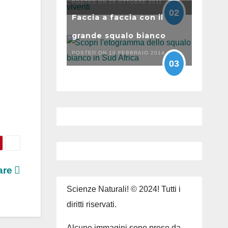
POSTED ON 29 OTTOBRE 2011
02
Faccia a faccia con il
grande squalo bianco
POSTED ON 10 FEBBRAIO 2014
03
mare
Scienze Naturali! © 2024! Tutti i
diritti riservati.
Alcune immagini sono prese da