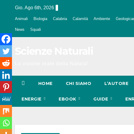
Salta
Gio. Ago 6th, 2026
al
Animali
Biologia
Calabria
Calamità
Ambiente
Geologica
contenuto
News
Squali
Scienze Naturali
La visione reale della Natura!
HOME
CHI SIAMO
L’AUTORE
ENERGIE
EBOOK
GUIDE
EN