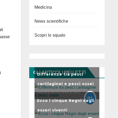
Medicina
News scientifiche
li
Scopri lo squalo
omasse
GLI ARTICOLI PIÙ LETTI
i
Differenze tra pesci
cartilaginei e pesci ossei
POSTED ON 19 APRILE 2011
01
Ecco i cinque Regni degli
esseri viventi