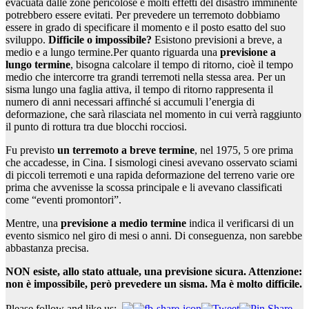
evacuata dalle zone pericolose e molti effetti del disastro imminente
potrebbero essere evitati. Per prevedere un terremoto dobbiamo
essere in grado di specificare il momento e il posto esatto del suo
sviluppo.
Difficile o impossibile?
Esistono previsioni a breve, a
medio e a lungo termine.
Per quanto riguarda una
previsione a
lungo termine
, bisogna calcolare il tempo di ritorno, cioè il tempo
medio che intercorre tra grandi terremoti nella stessa area. Per un
sisma lungo una faglia attiva, il tempo di ritorno rappresenta il
numero di anni necessari affinché si accumuli l’energia di
deformazione, che sarà rilasciata nel momento in cui verrà raggiunto
il punto di rottura tra due blocchi rocciosi.
Fu previsto
un terremoto a breve termine
, nel 1975, 5 ore prima
che accadesse, in Cina. I sismologi cinesi avevano osservato sciami
di piccoli terremoti e una rapida deformazione del terreno varie ore
prima che avvenisse la scossa principale e li avevano classificati
come “eventi promontori”.
Mentre, una
previsione a medio termine
indica il verificarsi di un
evento sismico nel giro di mesi o anni. Di conseguenza, non sarebbe
abbastanza precisa.
NON esiste, allo stato attuale, una previsione sicura. Attenzione:
non è impossibile, però prevedere un sisma. Ma è molto difficile.
Please follow and like us: