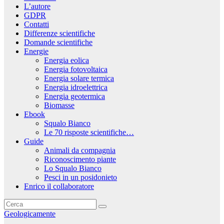
L’autore
GDPR
Contatti
Differenze scientifiche
Domande scientifiche
Energie
Energia eolica
Energia fotovoltaica
Energia solare termica
Energia idroelettrica
Energia geotermica
Biomasse
Ebook
Squalo Bianco
Le 70 risposte scientifiche…
Guide
Animali da compagnia
Riconoscimento piante
Lo Squalo Bianco
Pesci in un posidonieto
Enrico il collaboratore
Geologicamente