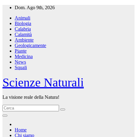
Salta
Dom. Ago 9th, 2026
al
Animali
contenuto
Biologia
Calabria
Calamità
Ambiente
Geologicamente
Piante
Medicina
News
Squali
Scienze Naturali
La visione reale della Natura!
Home
Chi siamo