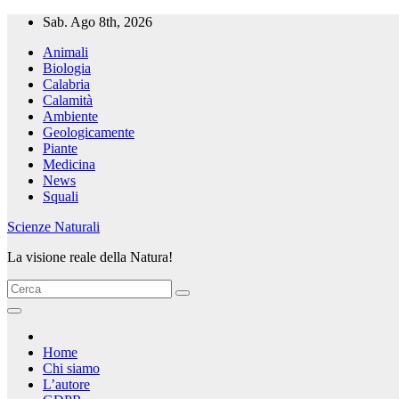
Salta
Sab. Ago 8th, 2026
al
Animali
contenuto
Biologia
Calabria
Calamità
Ambiente
Geologicamente
Piante
Medicina
News
Squali
Scienze Naturali
La visione reale della Natura!
Home
Chi siamo
L’autore