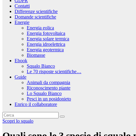
GDPR
Contatti
Differenze scientifiche
Domande scientifiche
Energie
Energia eolica
Energia fotovoltaica
Energia solare termica
Energia idroelettrica
Energia geotermica
Biomasse
Ebook
Squalo Bianco
Le 70 risposte scientifiche…
Guide
Animali da compagnia
Riconoscimento piante
Lo Squalo Bianco
Pesci in un posidonieto
Enrico il collaboratore
Scopri lo squalo
Quali sono le 3 specie di squalo