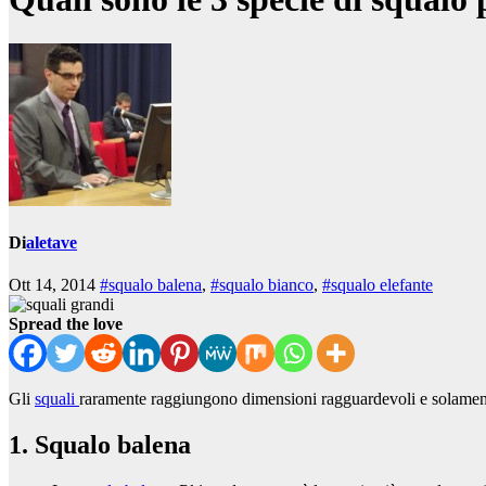
Di
aletave
Ott 14, 2014
#squalo balena
,
#squalo bianco
,
#squalo elefante
Spread the love
Gli
squali
raramente raggiungono dimensioni ragguardevoli e solame
1. Squalo balena