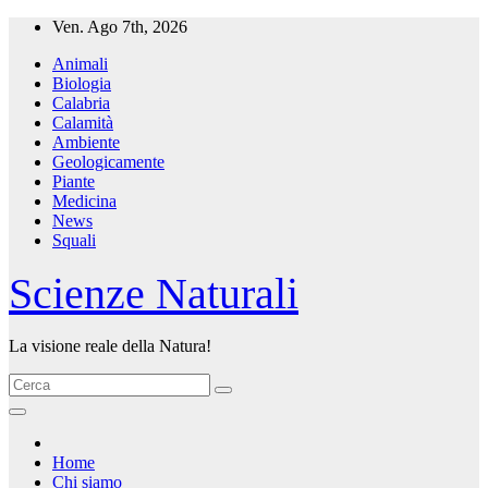
Salta
Ven. Ago 7th, 2026
al
Animali
contenuto
Biologia
Calabria
Calamità
Ambiente
Geologicamente
Piante
Medicina
News
Squali
Scienze Naturali
La visione reale della Natura!
Home
Chi siamo