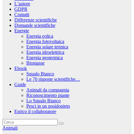
L’autore
GDPR
Contatti
Differenze scientifiche
Domande scientifiche
Energie
Energia eolica
Energia fotovoltaica
Energia solare termica
Energia idroelettrica
Energia geotermica
Biomasse
Ebook
Squalo Bianco
Le 70 risposte scientifiche…
Guide
Animali da compagnia
Riconoscimento piante
Lo Squalo Bianco
Pesci in un posidonieto
Enrico il collaboratore
Animali