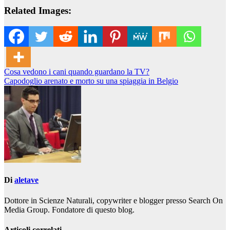
Related Images:
Navigazione
Cosa vedono i cani quando guardano la TV?
Capodoglio arenato e morto su una spiaggia in Belgio
articoli
Di
aletave
Dottore in Scienze Naturali, copywriter e blogger presso Search On
Media Group. Fondatore di questo blog.
Articoli correlati