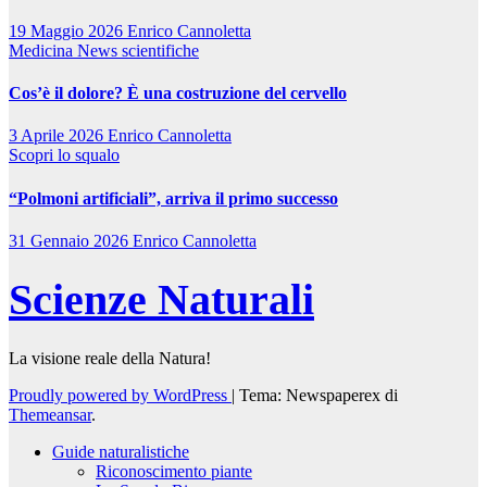
19 Maggio 2026
Enrico Cannoletta
Medicina
News scientifiche
Cos’è il dolore? È una costruzione del cervello
3 Aprile 2026
Enrico Cannoletta
Scopri lo squalo
“Polmoni artificiali”, arriva il primo successo
31 Gennaio 2026
Enrico Cannoletta
Scienze Naturali
La visione reale della Natura!
Proudly powered by WordPress
|
Tema: Newspaperex di
Themeansar
.
Guide naturalistiche
Riconoscimento piante