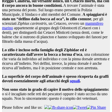
Reggio Calabria, sul versante ionico, un Cetaceo morto, ma con
il corpo ancora in buone condizioni.
A trovare l’animale è stata
una persona del posto. Sul luogo erano presenti la Polizia
Municipale, il Sindaco e altri membri del Comune.
A spiaggiarsi è
stato un “delfino dalla bocca ad oca”, lo zifio comune
, per gli
scienziati
Ziphius cavirostris
, un Cetaceo, ovvero un
mammifero
marino
appartenente al gruppo degli Odontoceti (Cetacei con i
denti), per distinguerli dai Cetacei Misticeti (senza denti, come le
balene che si nutrono di plancton e hanno sviluppato dei fanoni per
filtrarlo dalla massa d’acqua).
Lo zifio è incluso nella famiglia degli Ziphidae ed è
caratterizzato dall’avere la bocca a forma d’oca
, una colorazione
che varia da individuo ad individuo e con la pinna dorsale arretrata e
ricurva all’indietro. Nei delfini, invece, la pinna dorsale è anche
ricurva all’indietro, ma è in posizione centrale e non arretrata.
La superficie del corpo dell’animale è spesso ricoperta da graffi
dovuti essenzialmente agli attacchi degli
squali
.
Non sono stato in grado di capire il motivo dello spiaggiamento:
o si è incagliato nelle reti dei pescatori oppure è stato ucciso da uno
squalo. Non lo sinceramente: questo è compito dei veterinari.
Please follow and like us: