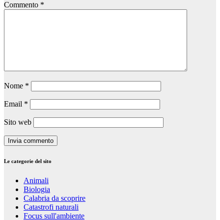
Commento
*
Nome
*
Email
*
Sito web
Le categorie del sito
Animali
Biologia
Calabria da scoprire
Catastrofi naturali
Focus sull'ambiente