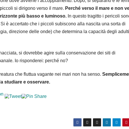
icazione dove avviene l’accoppiamento. Dopo, si separano e le fe
piccoli si dirigono verso il mare.
Perché verso il mare e non v
’orizzonte più basso e luminoso.
In questo tragitto i pericoli so
 Si è accertato che i piccoli subiscono alla nascita una sorta di
gia, direzione delle onde) che determina la capacità degli adulti
nacciata, si dovrebbe agire sulla conservazione dei siti di
anale. Io risponderei: perché no?
eatura che fluttua vagante nei mari non ha senso.
Sempliceme
a studiare e osservare.