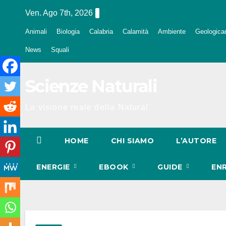
Salta
Ven. Ago 7th, 2026
al
Animali
Biologia
Calabria
Calamità
Ambiente
Geologica
contenuto
News
Squali
Scienze Naturali
La visione reale della Natura!
HOME
CHI SIAMO
L’AUTORE
ENERGIE
EBOOK
GUIDE
EN