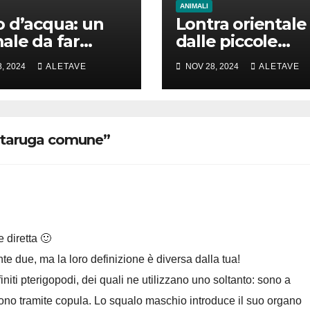
ANIMALI
 d’acqua: un
Lontra orientale
ale da far
dalle piccole
e la testa
unghie: un vero
, 2024
ALETAVE
NOV 28, 2024
ALETAVE
animale di cui
parlare
tartaruga comune”
 diretta 🙂
e due, ma la loro definizione è diversa dalla tua!
niti pterigopodi, dei quali ne utilizzano uno soltanto: sono a
cono tramite copula. Lo squalo maschio introduce il suo organo