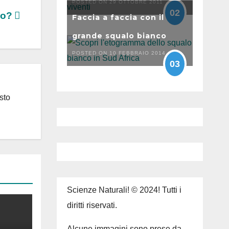
POSTED ON 29 OTTOBRE 2011
02
no?
Faccia a faccia con il
grande squalo bianco
POSTED ON 10 FEBBRAIO 2014
03
sto
Scienze Naturali! © 2024! Tutti i
diritti riservati.
Alcune immagini sono prese da