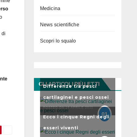
mmine
Medicina
erso
no
News scientifiche
 di
Scopri lo squalo
nte
GLI ARTICOLI PIÙ LETTI
Differenze tra pesci
cartilaginei e pesci ossei
POSTED ON 19 APRILE 2011
01
Ecco i cinque Regni degli
esseri viventi