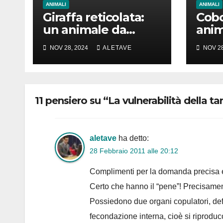
ANIMALI
ANIMALI
Giraffa reticolata:
Cobo
un animale da
anim
amare
girar
NOV 28, 2024
ALETAVE
NOV 28
11 pensiero su “La vulnerabilità della 
aletave
ha detto:
28 Febbraio 2011 alle 20:12
Complimenti per la domanda precisa e
Certo che hanno il “pene”! Precisament
Possiedono due organi copulatori, defi
fecondazione interna, cioè si riprodu