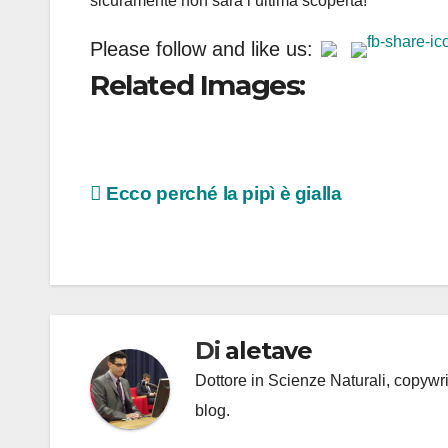
sicuramente non sarà l’ultima scoperta!
Please follow and like us:
Related Images:
Navigazione
Ecco perché la pipì è gialla
articoli
Di
aletave
Dottore in Scienze Naturali, copyw
blog.