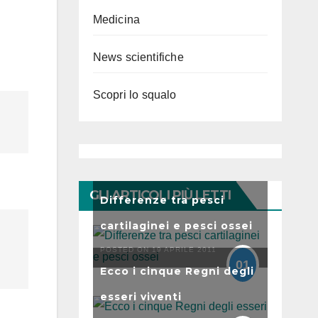
Medicina
News scientifiche
Scopri lo squalo
GLI ARTICOLI PIÙ LETTI
Differenze tra pesci
cartilaginei e pesci ossei
POSTED ON 19 APRILE 2011
01
Ecco i cinque Regni degli
esseri viventi