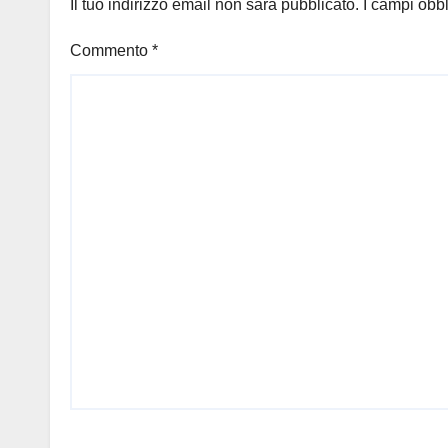
Il tuo indirizzo email non sarà pubblicato.
I campi obb
Commento
*