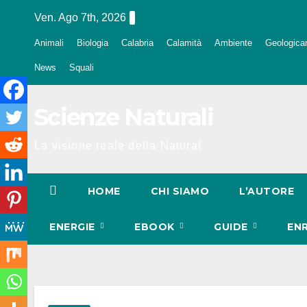
Salta
Ven. Ago 7th, 2026
al
Animali
Biologia
Calabria
Calamità
Ambiente
Geologica
contenuto
News
Squali
Scienze Naturali
La visione reale della Natura!
HOME
CHI SIAMO
L’AUTORE
ENERGIE
EBOOK
GUIDE
EN