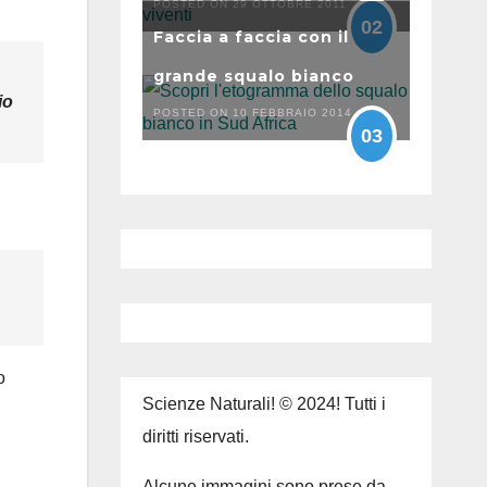
POSTED ON 29 OTTOBRE 2011
02
Faccia a faccia con il
grande squalo bianco
io
POSTED ON 10 FEBBRAIO 2014
03
o
Scienze Naturali! © 2024! Tutti i
diritti riservati.
Alcune immagini sono prese da