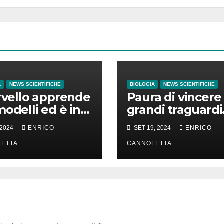
A
NEWS SCIENTIFICHE
BIOLOGIA
NEWS SCIENTIFICHE
ervello apprende
Paura di vincere
modelli ed è in
grandi traguardi
o di prevedere
“soffocano” il
 2024
ENRICO
SET 19, 2024
ENRICO
uturo in base ad
cervello
ETTA
CANNOLETTA