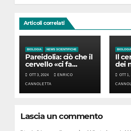
Articoli correlati
BIOLOGIA
NEWS SCIENTIFICHE
BIOLOGI
Pareidolia: ciò che il
Il c
cervello «ci fa
dei 
vedere»
grad
OTT 3, 2024
ENRICO
OTT 1,
il f
CANNOLETTA
essi
CANNOL
Lascia un commento