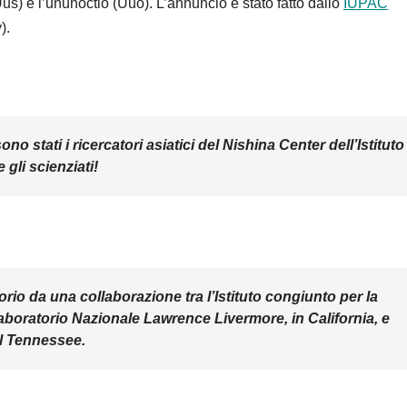
Uus) e l’ununoctio (Uuo). L’annuncio è stato fatto dallo
IUPAC
).
ono stati i ricercatori asiatici del Nishina Center dell’Istituto
gli scienziati!
rio da una collaborazione tra l’Istituto congiunto per la
laboratorio Nazionale Lawrence Livermore, in California, e
el Tennessee.