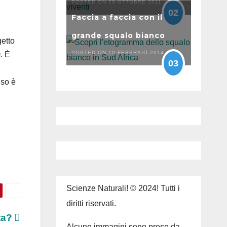
POSTED ON 29 OTTOBRE 2011
02
Faccia a faccia con il
grande squalo bianco
etto
POSTED ON 10 FEBBRAIO 2014
m.
È
03
lso è
Scienze Naturali! © 2024! Tutti i
diritti riservati.
tta?
Alcune immagini sono prese da