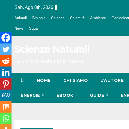
Salta
Sab. Ago 8th, 2026
al
Animali
Biologia
Calabria
Calamità
Ambiente
Geologica
contenuto
News
Squali
Scienze Naturali
La visione reale della Natura!
HOME
CHI SIAMO
L’AUTORE
ENERGIE
EBOOK
GUIDE
EN