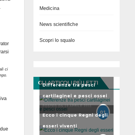
a
Medicina
News scientifiche
Scopri lo squalo
lì ci
empo.
GLI ARTICOLI PIÙ LETTI
Differenze tra pesci
cartilaginei e pesci ossei
niva
POSTED ON 19 APRILE 2011
01
Ecco i cinque Regni degli
esseri viventi
 due