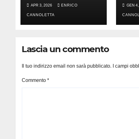
cervello
in d
APR 3, 2026
ENRICO
GEN 4,
in t
CANNOLETTA
CANNOL
Lascia un commento
Il tuo indirizzo email non sarà pubblicato.
I campi obb
Commento
*