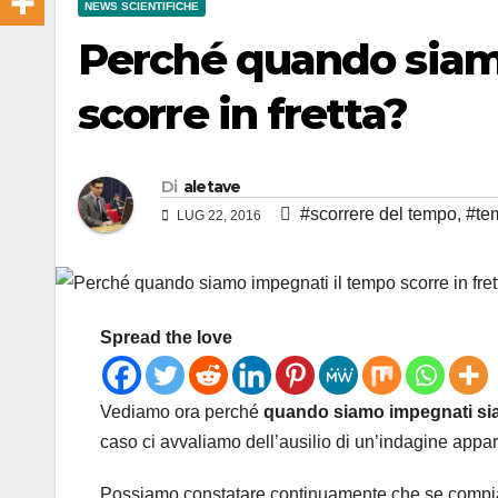
NEWS SCIENTIFICHE
Perché quando siam
scorre in fretta?
Di
aletave
#scorrere del tempo
,
#te
LUG 22, 2016
Spread the love
Vediamo ora perché
quando siamo impegnati sia
caso ci avvaliamo dell’ausilio di un’indagine appa
Possiamo constatare continuamente che se compiam