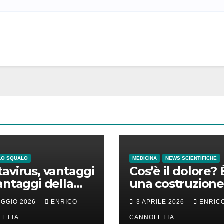
LO SQUALO
MEDICINA
NEWS SCIENTIFICHE
avirus, vantaggi
Cos’è il dolore? 
antaggi della
una costruzione
a incubazione
cervello
AGGIO 2026
ENRICO
3 APRILE 2026
ENRIC
LETTA
CANNOLETTA