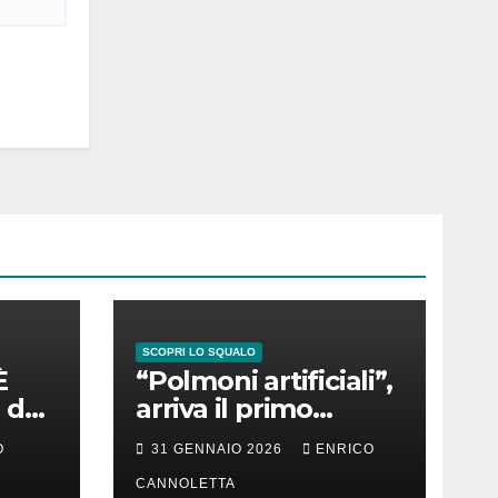
SCOPRI LO SQUALO
È
“Polmoni artificiali”,
 del
arriva il primo
successo
O
31 GENNAIO 2026
ENRICO
CANNOLETTA