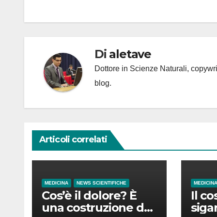
articoli
Di
aletave
Dottore in Scienze Naturali, copyw
blog.
Articoli correlati
MEDICINA
NEWS SCIENTIFICHE
MEDICIN
Cos’è il dolore? È
Il co
una costruzione del
siga