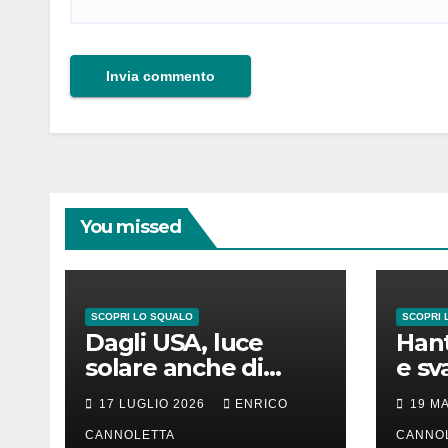
You missed
SCOPRI LO SQUALO
SCOPRI 
Dagli USA, luce
Hant
solare anche di
e sv
notte
lung
17 LUGLIO 2026
ENRICO
19 M
CANNOLETTA
CANNO