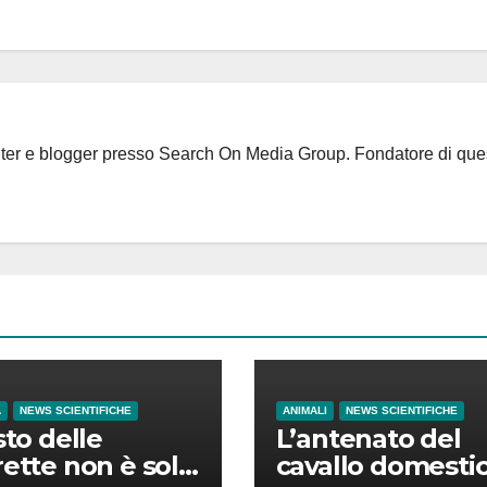
riter e blogger presso Search On Media Group. Fondatore di que
A
NEWS SCIENTIFICHE
ANIMALI
NEWS SCIENTIFICHE
sto delle
L’antenato del
rette non è solo
cavallo domesti