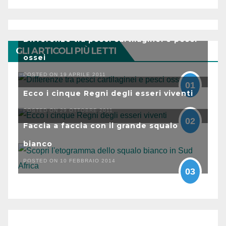
Differenze tra pesci cartilaginei e pesci
GLI ARTICOLI PIÙ LETTI
ossei
POSTED ON 19 APRILE 2011
01
Ecco i cinque Regni degli esseri viventi
POSTED ON 29 OTTOBRE 2011
02
Faccia a faccia con il grande squalo
bianco
POSTED ON 10 FEBBRAIO 2014
03