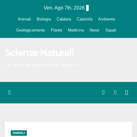
Salta
Ven. Ago 7th, 2026
al
Animali
Biologia
Calabria
Calamità
Ambiente
contenuto
Geologicamente
Piante
Medicina
News
Squali
Scienze Naturali
La visione reale della Natura!
ANIMALI