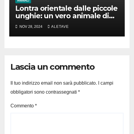
ANIMALI
Lontra orientale dalle piccole
unghie: un vero animale di
cui parlare
NOV 28, 2024
ALETAVE
Lascia un commento
Il tuo indirizzo email non sarà pubblicato.
I campi
obbligatori sono contrassegnati
*
Commento
*