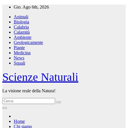
Salta
Gio. Ago 6th, 2026
al
Animali
contenuto
Biologia
Calabria
Calamità
Ambiente
Geologicamente
Piante
Medicina
News
Squali
Scienze Naturali
La visione reale della Natura!
Home
Chi siamo