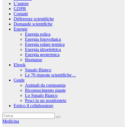
L’autore
GDPR
Contatti
Differenze scientifiche
Domande scientifiche
Energie
Energia eolica
Energia fotovoltaica
Energia solare termica
Energia idroelettrica
Energia geotermica
Biomasse
Ebook
Squalo Bianco
Le 70 risposte scientifiche…
Guide
Animali da compagnia
Riconoscimento piante
Lo Squalo Bianco
Pesci in un posidonieto
Enrico il collaboratore
Medicina