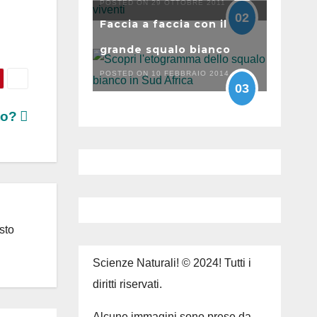
POSTED ON 29 OTTOBRE 2011
02
Faccia a faccia con il
grande squalo bianco
POSTED ON 10 FEBBRAIO 2014
03
tto?
sto
Scienze Naturali! © 2024! Tutti i
diritti riservati.
Alcune immagini sono prese da