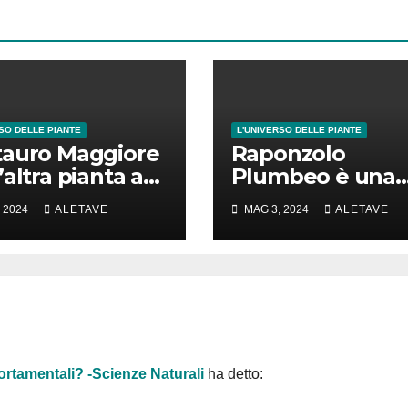
SO DELLE PIANTE
L'UNIVERSO DELLE PIANTE
auro Maggiore
Raponzolo
’altra pianta a
Plumbeo è una
poco
pianta davvero 
 2024
ALETAVE
MAG 3, 2024
ALETAVE
tacolare
scoprire
rtamentali? -Scienze Naturali
ha detto: