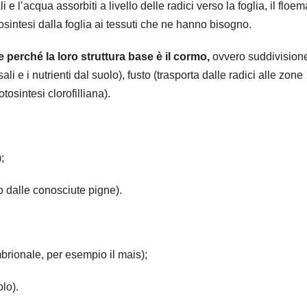
i e l’acqua assorbiti a livello delle radici verso la foglia, il floem
otosintesi dalla foglia ai tessuti che ne hanno bisogno.
perché la loro struttura base è il cormo,
ovvero suddivision
li e i nutrienti dal suolo), fusto (trasporta dalle radici alle zone
tosintesi clorofilliana).
);
 dalle conosciute pigne).
brionale, per esempio il mais);
lo).