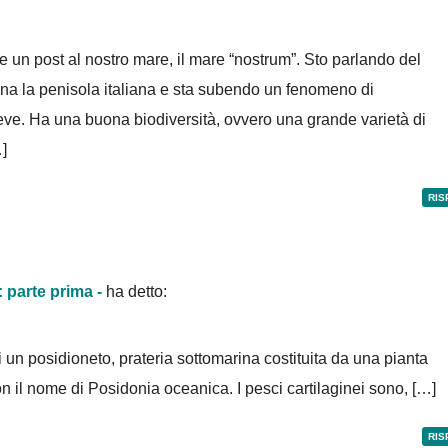
 un post al nostro mare, il mare “nostrum”. Sto parlando del
na la penisola italiana e sta subendo un fenomeno di
reve. Ha una buona biodiversità, ovvero una grande varietà di
…]
RIS
: parte prima -
ha detto:
i un posidioneto, prateria sottomarina costituita da una pianta
 il nome di Posidonia oceanica. I pesci cartilaginei sono, […]
RIS