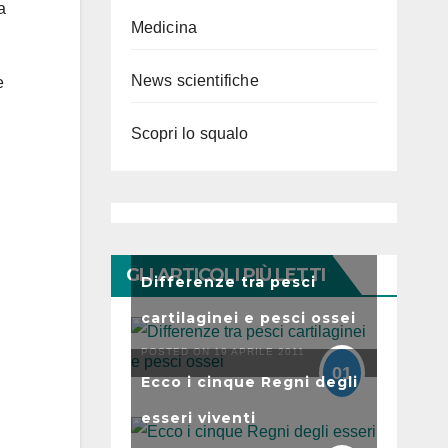
a
Medicina
News scientifiche
e
Scopri lo squalo
GLI ARTICOLI PIÙ LETTI
Differenze tra pesci
cartilaginei e pesci ossei
POSTED ON 19 APRILE 2011
01
Ecco i cinque Regni degli
esseri viventi