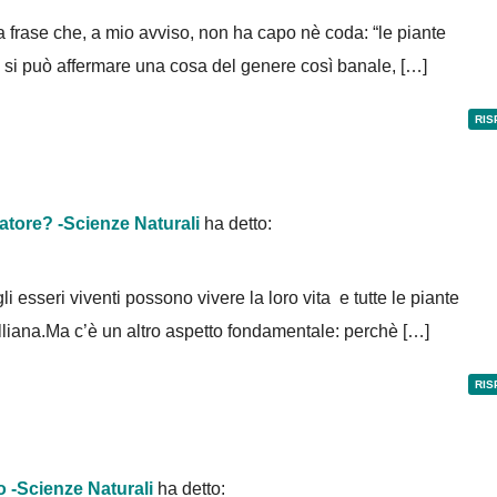
a frase che, a mio avviso, non ha capo nè coda: “le piante
i può affermare una cosa del genere così banale, […]
RIS
uatore? -Scienze Naturali
ha detto:
gli esseri viventi possono vivere la loro vita e tutte le piante
illiana.Ma c’è un altro aspetto fondamentale: perchè […]
RIS
o -Scienze Naturali
ha detto: