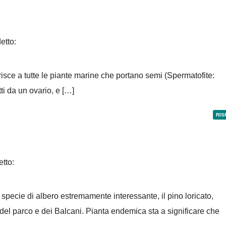
etto:
isce a tutte le piante marine che portano semi (Spermatofite:
i da un ovario, e […]
RIS
etto:
 specie di albero estremamente interessante, il pino loricato,
el parco e dei Balcani. Pianta endemica sta a significare che