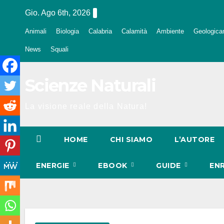
Salta
Gio. Ago 6th, 2026
al
Animali
Biologia
Calabria
Calamità
Ambiente
Geologica
contenuto
News
Squali
Scienze Naturali
La visione reale della Natura!
HOME
CHI SIAMO
L’AUTORE
ENERGIE
EBOOK
GUIDE
EN