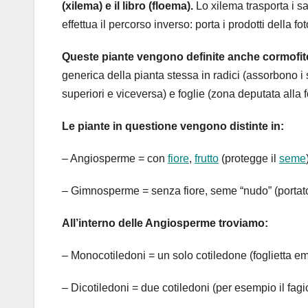
(xilema) e il libro (floema).
Lo xilema trasporta i sal
effettua il percorso inverso: porta i prodotti della f
Queste piante vengono definite anche cormofite 
generica della pianta stessa in radici (assorbono i sa
superiori e viceversa) e foglie (zona deputata alla fo
Le piante in questione vengono distinte in:
– Angiosperme = con
fiore
,
frutto
(protegge il
seme
– Gimnosperme = senza fiore, seme “nudo” (portato
All’interno delle Angiosperme troviamo:
– Monocotiledoni = un solo cotiledone (foglietta em
– Dicotiledoni = due cotiledoni (per esempio il fagio