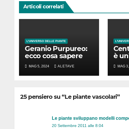
Articoli correlati
L'UNIVERSO DELLE PIANTE
L'UNIVER
Geranio Purpureo:
Cent
ecco cosa sapere
è un
dir 
MAG 5, 2024
ALETAVE
MAG 3,
spet
25 pensiero su “Le piante vascolari”
Le piante sviluppano modelli compo
20 Settembre 2011 alle 8:04