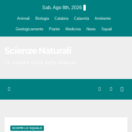
Salta
Sab. Ago 8th, 2026
al
Animali
Biologia
Calabria
Calamità
Ambiente
contenuto
Geologicamente
Piante
Medicina
News
Squali
Scienze Naturali
La visione reale della Natura!
SCOPRI LO SQUALO