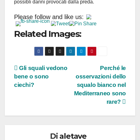
possibli danni provocati dalla preda.
Please follow and like us:
Related Images:
Navigazione
Gli squali vedono
Perché le
bene o sono
osservazioni dello
articoli
ciechi?
squalo bianco nel
Mediterraneo sono
rare?
Di
aletave