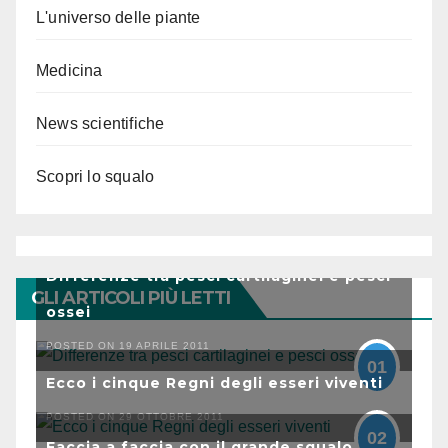
L'universo delle piante
Medicina
News scientifiche
Scopri lo squalo
Differenze tra pesci cartilaginei e pesci
GLI ARTICOLI PIÙ LETTI
ossei
POSTED ON 19 APRILE 2011
01
Ecco i cinque Regni degli esseri viventi
POSTED ON 29 OTTOBRE 2011
02
Faccia a faccia con il grande squalo