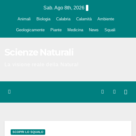
Salta
Sab. Ago 8th, 2026
al
Animali
Biologia
Calabria
Calamità
Ambiente
contenuto
Geologicamente
Piante
Medicina
News
Squali
Scienze Naturali
La visione reale della Natura!
SCOPRI LO SQUALO