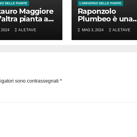
SO DELLE PIANTE
L'UNIVERSO DELLE PIANTE
auro Maggiore
Raponzolo
’altra pianta a
Plumbeo è una
poco
pianta davvero 
 2024
ALETAVE
MAG 3, 2024
ALETAVE
tacolare
scoprire
ligatori sono contrassegnati
*