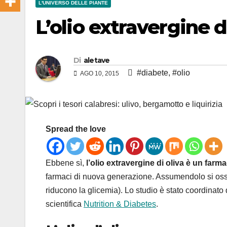
L'UNIVERSO DELLE PIANTE
L’olio extravergine d
Di
aletave
#diabete
,
#olio
AGO 10, 2015
Spread the love
Ebbene sì,
l’olio extravergine di oliva è un farm
farmaci di nuova generazione. Assumendolo si oss
riducono la glicemia). Lo studio è stato coordinato d
scientifica
Nutrition & Diabetes
.