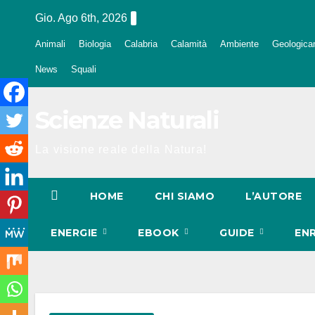
Salta
Gio. Ago 6th, 2026
al
Animali
Biologia
Calabria
Calamità
Ambiente
Geologica
contenuto
News
Squali
Scienze Naturali
La visione reale della Natura!
HOME
CHI SIAMO
L’AUTORE
ENERGIE
EBOOK
GUIDE
EN