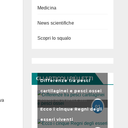
Medicina
News scientifiche
Scopri lo squalo
GLI ARTICOLI PIÙ LETTI
Differenze tra pesci
cartilaginei e pesci ossei
va
POSTED ON 19 APRILE 2011
01
Ecco i cinque Regni degli
esseri viventi