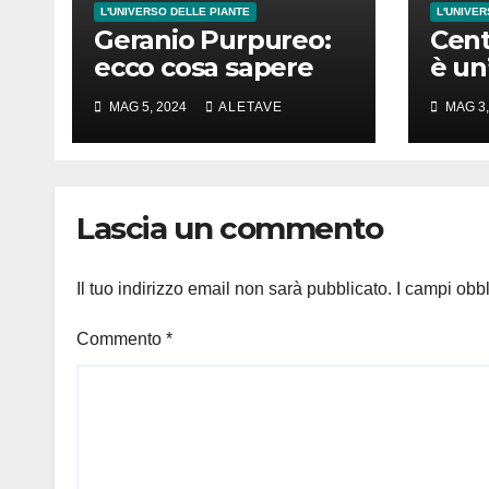
L'UNIVERSO DELLE PIANTE
L'UNIVER
Geranio Purpureo:
Cent
ecco cosa sapere
è un
dir 
MAG 5, 2024
ALETAVE
MAG 3,
spet
Lascia un commento
Il tuo indirizzo email non sarà pubblicato.
I campi obb
Commento
*