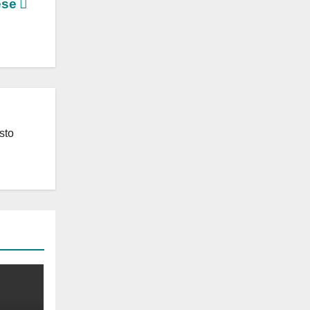
rese
sto