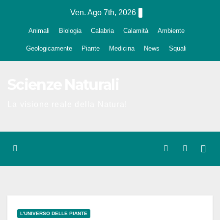
Salta
Ven. Ago 7th, 2026
al
Animali
Biologia
Calabria
Calamità
Ambiente
contenuto
Geologicamente
Piante
Medicina
News
Squali
Scienze Naturali
La visione reale della Natura!
L'UNIVERSO DELLE PIANTE