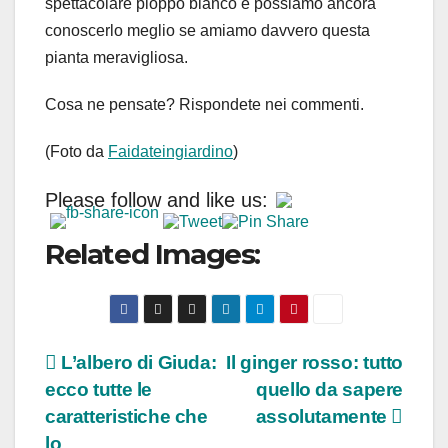
spettacolare pioppo bianco e possiamo ancora
conoscerlo meglio se amiamo davvero questa
pianta meravigliosa.
Cosa ne pensate? Rispondete nei commenti.
(Foto da
Faidateingiardino
)
Please follow and like us:
Related Images:
Navigazione
L’albero di Giuda:
Il ginger rosso: tutto
ecco tutte le
quello da sapere
articoli
caratteristiche che
assolutamente
lo