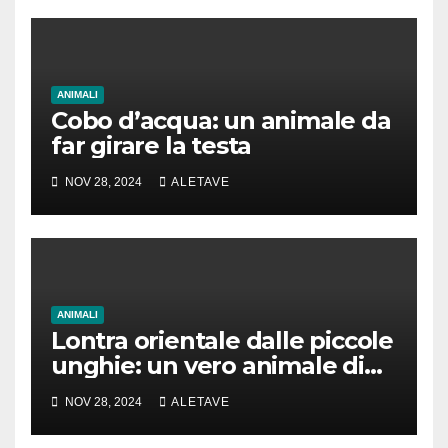
ANIMALI
Cobo d’acqua: un animale da
far girare la testa
NOV 28, 2024
ALETAVE
ANIMALI
Lontra orientale dalle piccole
unghie: un vero animale di
cui parlare
NOV 28, 2024
ALETAVE