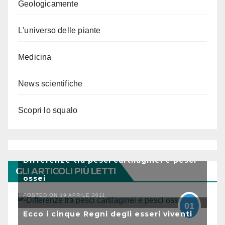
Geologicamente
L'universo delle piante
Medicina
News scientifiche
Scopri lo squalo
Differenze tra pesci cartilaginei e pesci
GLI ARTICOLI PIÙ LETTI
ossei
POSTED ON 19 APRILE 2011
01
Ecco i cinque Regni degli esseri viventi