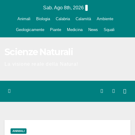
Salta
Sab. Ago 8th, 2026
al
Animali
Biologia
Calabria
Calamità
Ambiente
contenuto
Geologicamente
Piante
Medicina
News
Squali
Scienze Naturali
La visione reale della Natura!
ANIMALI