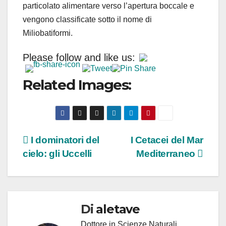
particolato alimentare verso l’apertura boccale e
vengono classificate sotto il nome di
Miliobatiformi.
Please follow and like us:
Related Images:
Navigazione
I dominatori del
I Cetacei del Mar
cielo: gli Uccelli
Mediterraneo
articoli
Di
aletave
Dottore in Scienze Naturali,