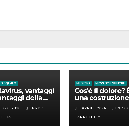
LO SQUALO
MEDICINA
NEWS SCIENTIFICHE
avirus, vantaggi
Cos’è il dolore? 
antaggi della
una costruzione
a incubazione
cervello
AGGIO 2026
ENRICO
3 APRILE 2026
ENRIC
LETTA
CANNOLETTA