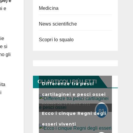
mpe) e
Medicina
ni e
News scientifiche
cie
Scopri lo squalo
e si
no gli
GLI ARTICOLI PIÙ LETTI
Differenze tra pesci
ita
i
cartilaginei e pesci ossei
POSTED ON 19 APRILE 2011
01
Ecco i cinque Regni degli
esseri viventi