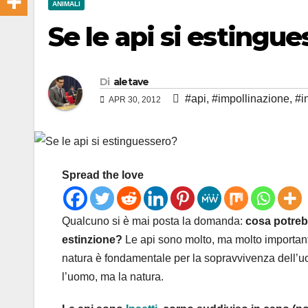
ANIMALI
Se le api si estingu
Di
aletave
#api
,
#impollinazione
,
#i
APR 30, 2012
Spread the love
Qualcuno si è mai posta la domanda:
cosa potreb
estinzione?
Le api sono molto, ma molto importanti
natura è fondamentale per la sopravvivenza dell’uo
l’uomo, ma la natura.