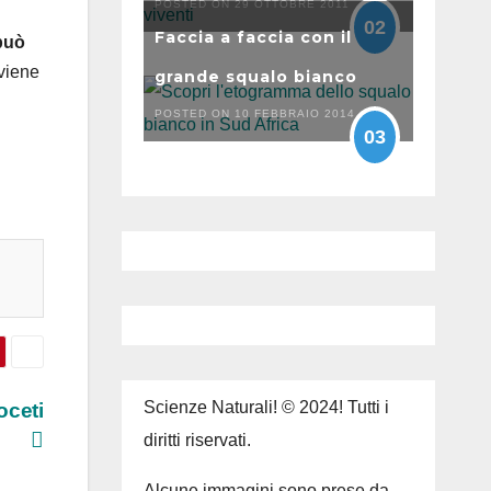
POSTED ON 29 OTTOBRE 2011
02
Faccia a faccia con il
 può
viene
grande squalo bianco
POSTED ON 10 FEBBRAIO 2014
03
Scienze Naturali! © 2024! Tutti i
oceti
diritti riservati.
Alcune immagini sono prese da