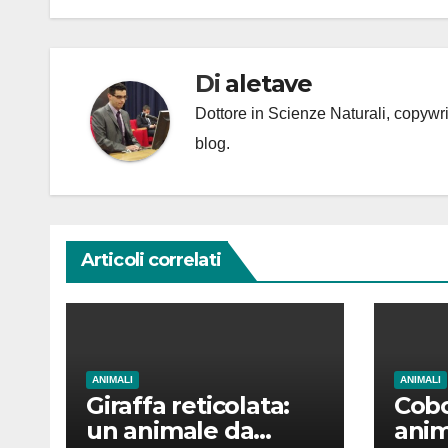
Di
aletave
Dottore in Scienze Naturali, copyw
blog.
Articoli correlati
ANIMALI
ANIMALI
Giraffa reticolata:
Cobo
un animale da
anim