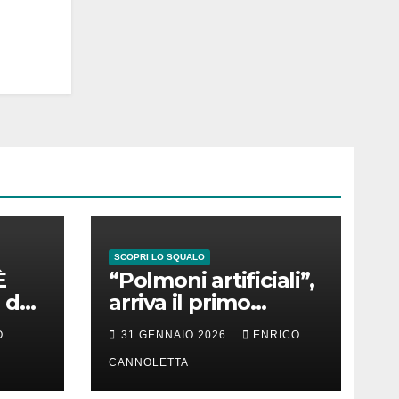
SCOPRI LO SQUALO
È
“Polmoni artificiali”,
 del
arriva il primo
successo
O
31 GENNAIO 2026
ENRICO
CANNOLETTA