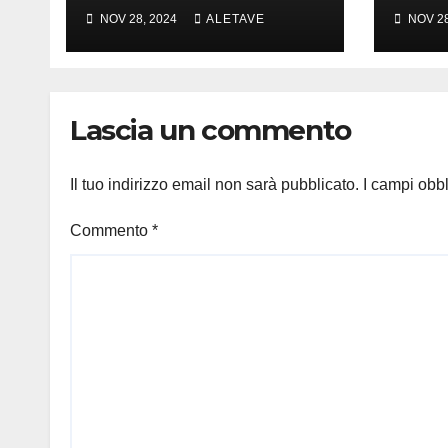
amare
girar
NOV 28, 2024
ALETAVE
NOV 28
Lascia un commento
Il tuo indirizzo email non sarà pubblicato.
I campi obb
Commento
*