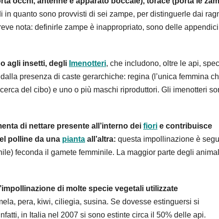
rta occhi, antenne e apparato boccale), torace (porta le za
 in quanto sono provvisti di sei zampe, per distinguerle dai rag
eve nota: definirle zampe è inappropriato, sono delle appendici
agli insetti, degli
Imenotteri
, che includono, oltre le api, spe
a dalla presenza di caste gerarchiche: regina (l’unica femmina ch
cerca del cibo) e uno o più maschi riproduttori. Gli imenotteri so
menta di nettare presente all’interno dei
fiori
e contribuisce
el polline da una
pianta
all’altra:
questa impollinazione è segu
ile) feconda il gamete femminile. La maggior parte degli animal
impollinazione di molte specie vegetali utilizzate
ela, pera, kiwi, ciliegia, susina. Se dovesse estinguersi si
atti, in Italia nel 2007 si sono estinte circa il 50% delle api.