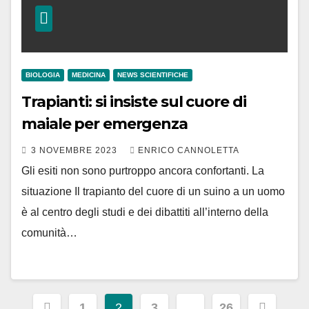
BIOLOGIA
MEDICINA
NEWS SCIENTIFICHE
Trapianti: si insiste sul cuore di
maiale per emergenza
3 NOVEMBRE 2023
ENRICO CANNOLETTA
Gli esiti non sono purtroppo ancora confortanti. La
situazione Il trapianto del cuore di un suino a un uomo
è al centro degli studi e dei dibattiti all’interno della
comunità…
Paginazione
1
2
3
…
26