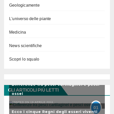
Geologicamente
L'universo delle piante
Medicina
News scientifiche
Scopri lo squalo
Differenze tra pesci cartilaginei e pesci
GLI ARTICOLI PIÙ LETTI
ossei
POSTED ON 19 APRILE 2011
01
Ecco i cinque Regni degli esseri viventi