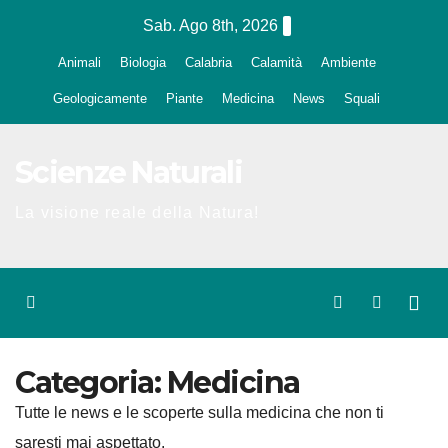
Salta
Sab. Ago 8th, 2026
al
Animali
Biologia
Calabria
Calamità
Ambiente
contenuto
Geologicamente
Piante
Medicina
News
Squali
Scienze Naturali
La visione reale della Natura!
Categoria:
Medicina
Tutte le news e le scoperte sulla medicina che non ti
saresti mai aspettato.