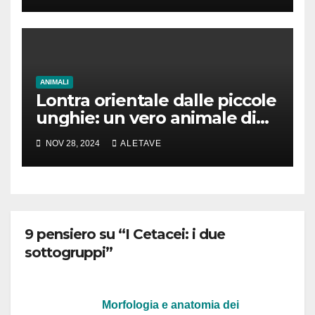
ANIMALI
Lontra orientale dalle piccole
unghie: un vero animale di
cui parlare
NOV 28, 2024
ALETAVE
9 pensiero su “I Cetacei: i due
sottogruppi”
Morfologia e anatomia dei