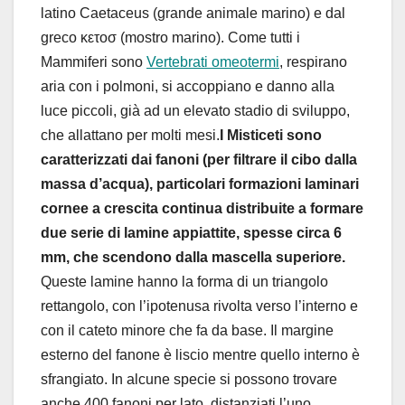
latino Caetaceus (grande animale marino) e dal
greco κετοσ (mostro marino). Come tutti i
Mammiferi sono
Vertebrati omeotermi
, respirano
aria con i polmoni, si accoppiano e danno alla
luce piccoli, già ad un elevato stadio di sviluppo,
che allattano per molti mesi.
I Misticeti sono
caratterizzati dai fanoni (per filtrare il cibo dalla
massa d’acqua), particolari formazioni laminari
cornee a crescita continua distribuite a formare
due serie di lamine appiattite, spesse circa 6
mm, che scendono dalla mascella superiore.
Queste lamine hanno la forma di un triangolo
rettangolo, con l’ipotenusa rivolta verso l’interno e
con il cateto minore che fa da base. Il margine
esterno del fanone è liscio mentre quello interno è
sfrangiato. In alcune specie si possono trovare
anche 400 fanoni per lato, distanziati l’uno