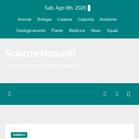
Salta
Sab. Ago 8th, 2026
al
Animali
Biologia
Calabria
Calamità
Ambiente
contenuto
Geologicamente
Piante
Medicina
News
Squali
Scienze Naturali
La visione reale della Natura!
ANIMALI