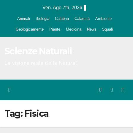
Salta
Ven. Ago 7th, 2026
al
Animali
Biologia
Calabria
Calamità
Ambiente
contenuto
Geologicamente
Piante
Medicina
News
Squali
Scienze Naturali
La visione reale della Natura!
Tag:
Fisica