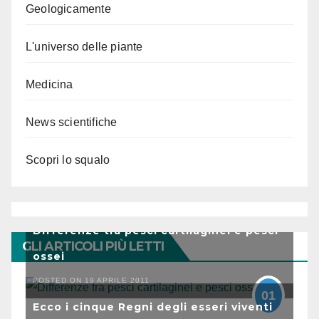
Geologicamente
L'universo delle piante
Medicina
News scientifiche
Scopri lo squalo
Differenze tra pesci cartilaginei e pesci
GLI ARTICOLI PIÙ LETTI
ossei
POSTED ON 19 APRILE 2011
01
Ecco i cinque Regni degli esseri viventi