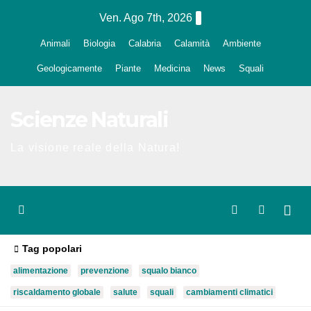
Salta
Ven. Ago 7th, 2026
al
Animali
Biologia
Calabria
Calamità
Ambiente
contenuto
Geologicamente
Piante
Medicina
News
Squali
Scienze Naturali
La visione reale della Natura!
Tag popolari
alimentazione
prevenzione
squalo bianco
riscaldamento globale
salute
squali
cambiamenti climatici