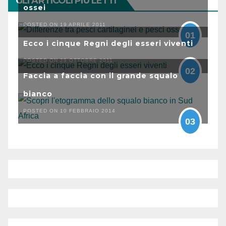
GLI ARTICOLI PIÙ LETTI
ossei
POSTED ON 19 APRILE 2011
01
Ecco i cinque Regni degli esseri viventi
POSTED ON 29 OTTOBRE 2011
02
Faccia a faccia con il grande squalo
bianco
POSTED ON 10 FEBBRAIO 2014
03