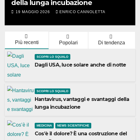
della lunga incubazione
19 MAGGIO 2026
ENRICO CANNOLETTA
Più recenti
Popolari
Di tendenza
SCOPRI LO SQUALO
Dagli USA, luce solare anche di notte
SCOPRI LO SQUALO
Hantavirus, vantaggi e svantaggi della
lunga incubazione
MEDICINA
NEWS SCIENTIFICHE
Cos’è il dolore? È una costruzione del