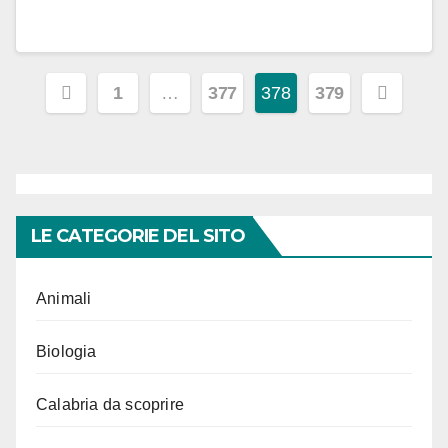
Paginazione
1
…
377
378
379
degli
articoli
LE CATEGORIE DEL SITO
Animali
Biologia
Calabria da scoprire