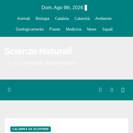
Salta
Dom. Ago 9th, 2026
al
Animali
Biologia
Calabria
Calamità
Ambiente
contenuto
Geologicamente
Piante
Medicina
News
Squali
Scienze Naturali
La visione reale della Natura!
CALABRIA DA SCOPRIRE